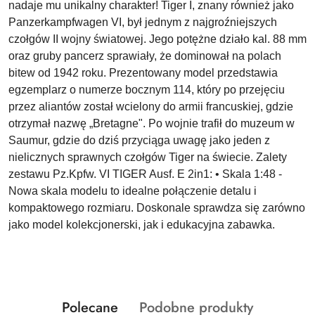
nadaje mu unikalny charakter! Tiger I, znany również jako
Panzerkampfwagen VI, był jednym z najgroźniejszych
czołgów II wojny światowej. Jego potężne działo kal. 88 mm
oraz gruby pancerz sprawiały, że dominował na polach
bitew od 1942 roku. Prezentowany model przedstawia
egzemplarz o numerze bocznym 114, który po przejęciu
przez aliantów został wcielony do armii francuskiej, gdzie
otrzymał nazwę „Bretagne". Po wojnie trafił do muzeum w
Saumur, gdzie do dziś przyciąga uwagę jako jeden z
nielicznych sprawnych czołgów Tiger na świecie. Zalety
zestawu Pz.Kpfw. VI TIGER Ausf. E 2in1: • Skala 1:48 -
Nowa skala modelu to idealne połączenie detalu i
kompaktowego rozmiaru. Doskonale sprawdza się zarówno
jako model kolekcjonerski, jak i edukacyjna zabawka.
Produkty
Produkty
Polecane
Podobne produkty
Pomiń karuzelę produktów