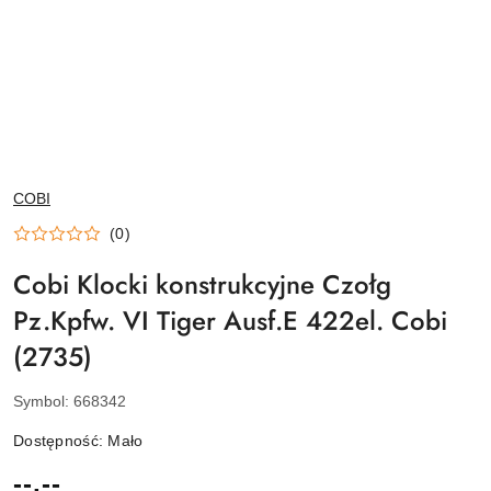
NAZWA
COBI
PRODUCENTA:
(0)
Cobi Klocki konstrukcyjne Czołg
Pz.Kpfw. VI Tiger Ausf.E 422el. Cobi
(2735)
Symbol:
668342
Dostępność:
Mało
cena:
--,--