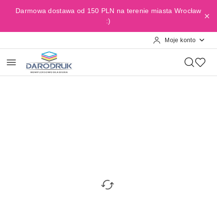
Przejdź do treści głównej
Przejdź do wyszukiwarki
Przejdź do moje konto
Przejdź do menu głównego
Przejdź do opisu produktu
Przejdź do stopki
Darmowa dostawa od 150 PLN na terenie miasta Wrocław
:)
Moje konto