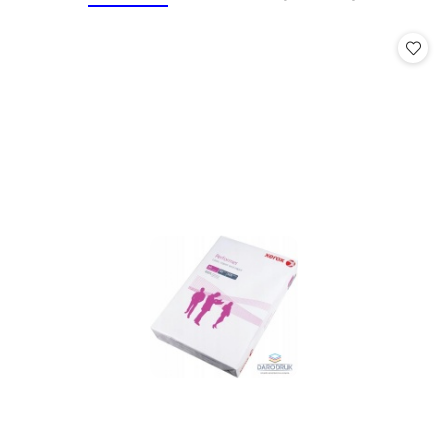
o
o
statusie:
statusie: