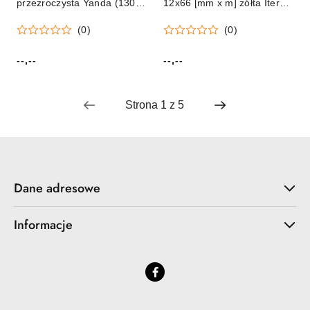
przezroczysta Yanda (130-
12x66 [mm x m] żółta Iter
1877)
A&G
(0)
(0)
--,--
--,--
Cena:
Cena:
Dane adresowe
Informacje