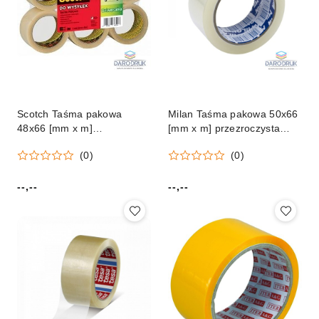
Scotch Taśma pakowa
Milan Taśma pakowa 50x66
48x66 [mm x m]
[mm x m] przezroczysta
przezroczysta Scotch (371)
Milan (3456T)
(0)
(0)
--,--
--,--
Cena:
Cena: