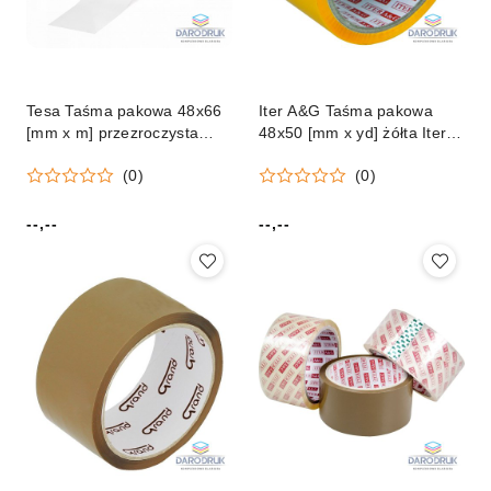
Tesa Taśma pakowa 48x66
Iter A&G Taśma pakowa
[mm x m] przezroczysta
48x50 [mm x yd] żółta Iter
Tesa (04263-00154-07TS)
A&G
(0)
(0)
--,--
--,--
Cena:
Cena: