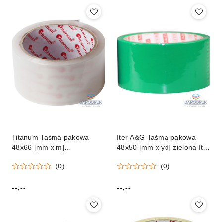
Titanum Taśma pakowa
Iter A&G Taśma pakowa
48x66 [mm x m]
48x50 [mm x yd] zielona Iter
przezroczysta Titanum
A&G
(0)
(0)
--,--
--,--
Cena:
Cena: