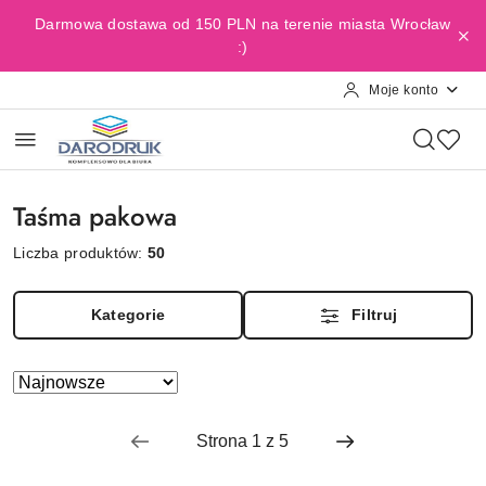
Przejdź do treści głównej
Przejdź do wyszukiwarki
Przejdź do moje konto
Przejdź do menu głównego
Przejdź do stopki
Darmowa dostawa od 150 PLN na terenie miasta Wrocław
:)
Moje konto
Taśma pakowa
Liczba produktów:
50
Kategorie
Filtruj
Zastosowano
Sortuj
według
sortowanie:
Najnowsze.