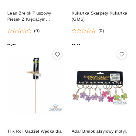
Lean Brelok Pluszowy
Kukartka Skarpety Kukartka
Piesek Z Kręcącym
(GMS)
Ogonkiem Lean (24608)
(0)
(0)
--,--
--,--
Cena:
Cena:
Trik Roll Gadżet Wędka dla
Adar Brelok akrylowy motyl,