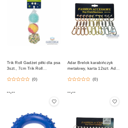
Trik Roll Gadżet piłki dla psa
Adar Brelok karabińczyk
3szt., 7cm Trik Roll
metalowy, karta 12szt. Adar
(560666)
(614666)
(0)
(0)
--,--
--,--
Cena:
Cena: