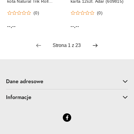
kota Natural Trik Roll
karta 12szt. Adar (609815)
(560737)
(0)
(0)
--,--
--,--
Cena:
Cena:
Dane adresowe
Informacje