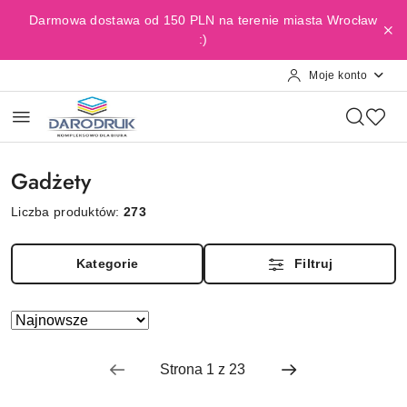
Przejdź do treści głównej
Przejdź do wyszukiwarki
Przejdź do moje konto
Przejdź do menu głównego
Przejdź do stopki
Darmowa dostawa od 150 PLN na terenie miasta Wrocław
:)
Moje konto
Gadżety
Liczba produktów:
273
Kategorie
Filtruj
Zastosowano sortowanie: Najnowsze.
Sortuj
według