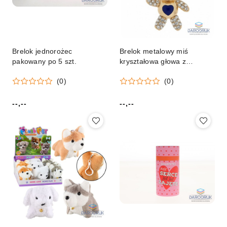
Brelok jednorożec
Brelok metalowy miś
pakowany po 5 szt.
kryształowa głowa z
cyrkoniami pakowany po 1
(0)
(0)
szt.
--,--
--,--
Cena:
Cena: