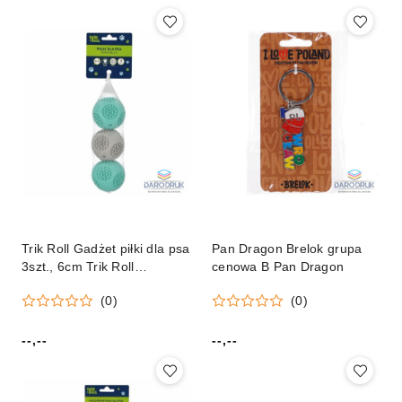
Trik Roll Gadżet piłki dla psa
Pan Dragon Brelok grupa
3szt., 6cm Trik Roll
cenowa B Pan Dragon
(560665)
(0)
(0)
--,--
--,--
Cena:
Cena: