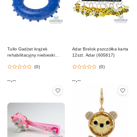
Tullo Gadżet krążek
Adar Brelok pszczółka karta
rehabilitacyjny niebieski
12szt. Adar (605817)
Tullo (431)
(0)
(0)
--,--
--,--
Cena:
Cena: