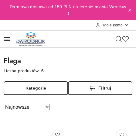
Przejdź do treści głównej
Przejdź do wyszukiwarki
Przejdź do moje konto
Przejdź do menu głównego
Przejdź do stopki
Darmowa dostawa od 150 PLN na terenie miasta Wrocław
:)
Moje konto
Flaga
Liczba produktów:
6
Kategorie
Filtruj
Zastosowano
Sortuj
według
sortowanie:
Najnowsze.