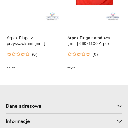
Arpex Flaga z
Arpex Flaga narodowa
przyssawkami [mm:]
[mm:] 680x1100 Arpex
900x150 Arpex (SP4927)
(SP2439)
(0)
(0)
--,--
--,--
Cena:
Cena:
Dane adresowe
Informacje