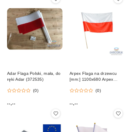
Adar Flaga Polski, mała, do
Arpex Flaga na drzewcu
ręki Adar (372535)
[mm:] 1100x680 Arpex
(SP5758)
(0)
(0)
--,--
--,--
Cena:
Cena: