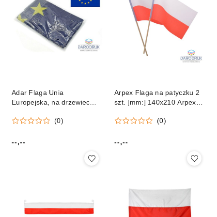
Adar Flaga Unia
Arpex Flaga na patyczku 2
Europejska, na drzewiec
szt. [mm:] 140x210 Arpex
[mm:] 900x600 Adar
(SP4903)
(0)
(0)
(614000)
--,--
--,--
Cena:
Cena: