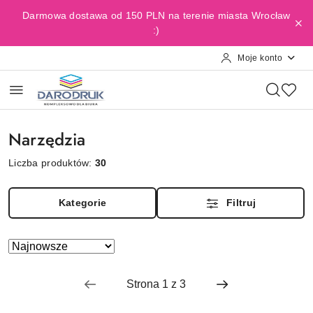
Przejdź do treści głównej
Przejdź do wyszukiwarki
Przejdź do moje konto
Przejdź do menu głównego
Przejdź do stopki
Darmowa dostawa od 150 PLN na terenie miasta Wrocław
:)
Moje konto
Narzędzia
Liczba produktów:
30
Kategorie
Filtruj
Zastosowano
Sortuj
według
sortowanie:
Najnowsze.