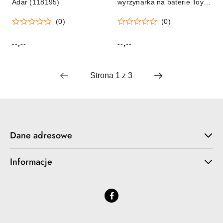
Adar (118195)
wyrzynarka na baterie Toys
Group (TG407887)
(0)
(0)
--,--
--,--
Cena:
Cena:
Dane adresowe
Informacje