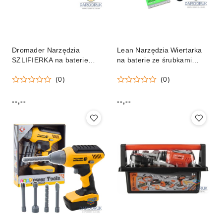
Dromader Narzędzia
Lean Narzędzia Wiertarka
SZLIFIERKA na baterie
na baterie ze śrubkami
Dromader (130-02887)
zielona Lean (12147)
(0)
(0)
--,--
--,--
Cena:
Cena: