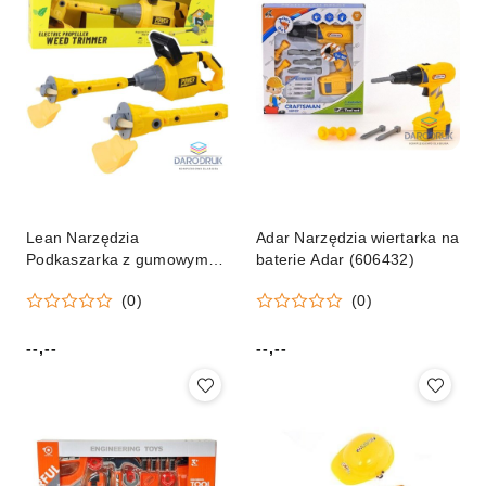
Lean Narzędzia
Adar Narzędzia wiertarka na
Podkaszarka z gumowym
baterie Adar (606432)
ostrzem światło dźwięk
(0)
(0)
Lean (26871)
--,--
--,--
Cena:
Cena: