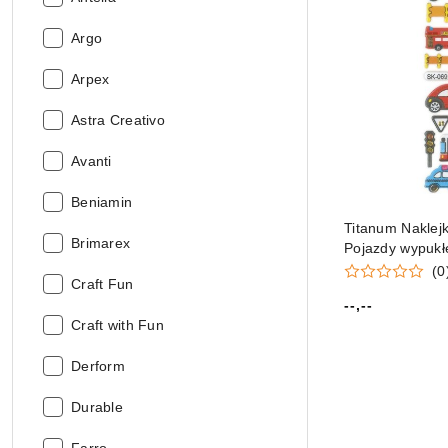
Producent:
Argo
Producent:
Arpex
Producent:
Astra Creativo
Producent:
Avanti
Producent:
Beniamin
Titanum Naklejk
Producent:
Brimarex
Pojazdy wypukł
(0
Producent:
Craft Fun
--,--
Cena:
Producent:
Craft with Fun
Producent:
Derform
Producent:
Durable
Producent: