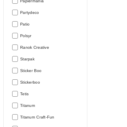
Producent:
Papiermania
Producent:
Partydeco
Producent:
Patio
Producent:
Polsyr
Producent:
Ranok Creative
Producent:
Starpak
Producent:
Sticker Boo
Producent:
Stickerboo
Producent:
Tetis
Producent:
Titanum
Producent:
Titanum Craft-Fun