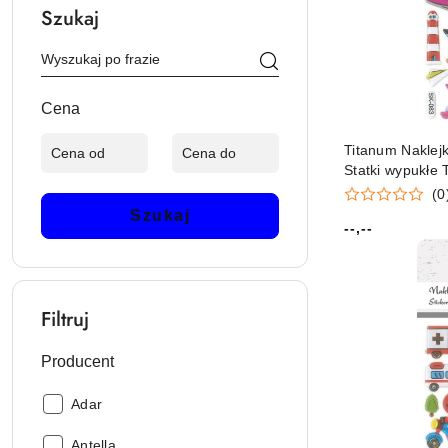
Szukaj
Cena
Titanum Naklejk
Statki wypukłe 
(0
Szukaj
--,--
Cena:
Filtruj
Producent
Producent:
Adar
Producent:
Antella