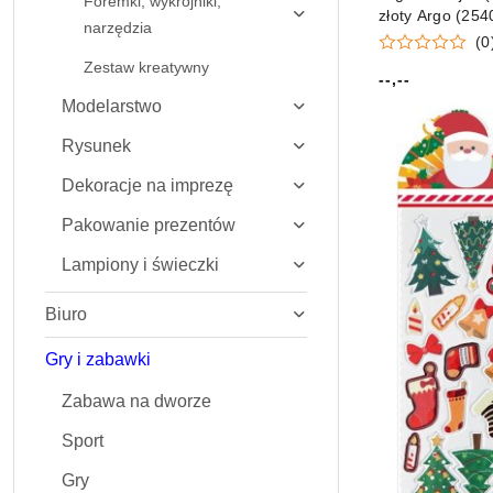
Foremki, wykrojniki,
złoty Argo (254
narzędzia
(0
Zestaw kreatywny
--,--
Cena:
Modelarstwo
Rysunek
Dekoracje na imprezę
Pakowanie prezentów
Lampiony i świeczki
Biuro
Gry i zabawki
Zabawa na dworze
Sport
Gry