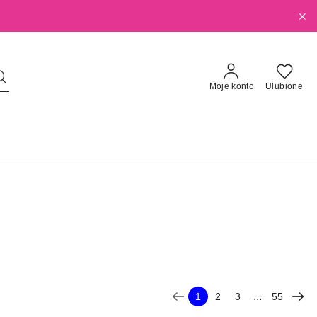
Moje konto
Ulubione
...
1
2
3
55