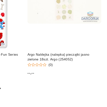
t-Fun Series
Argo Naklejka (nalepka) pieczątki jasno
zielone 18szt. Argo (254052)
(0)
--,--
Cena: