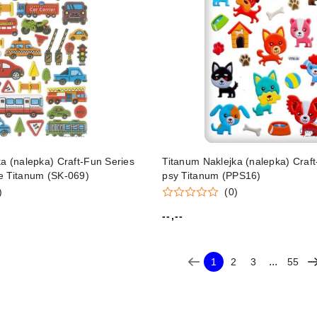
a (nalepka) Craft-Fun Series
Titanum Naklejka (nalepka) Craf
e Titanum (SK-069)
psy Titanum (PPS16)
)
(0)
--,--
Cena:
...
1
2
3
55