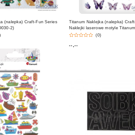
a (nalepka) Craft-Fun Series
Titanum Naklejka (nalepka) Craf
D030-2)
Naklejki laserowe motyle Titan
8 C)
)
(0)
--,--
Cena: