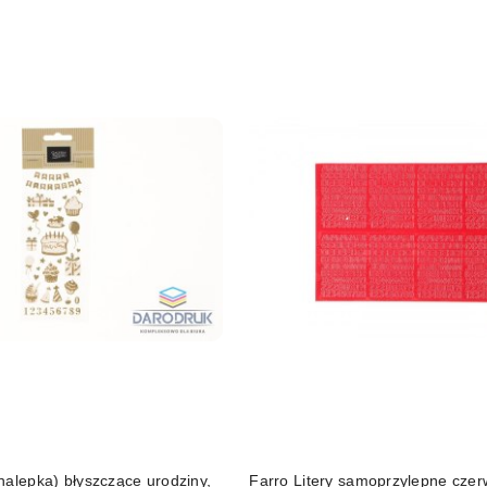
nalepka) błyszczące urodziny,
Farro Litery samoprzylepne cze