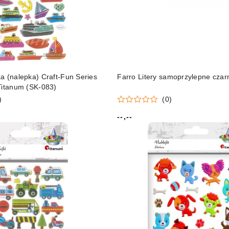
a (nalepka) Craft-Fun Series
Farro Litery samoprzylepne czar
Titanum (SK-083)
)
(0)
--,--
Cena: