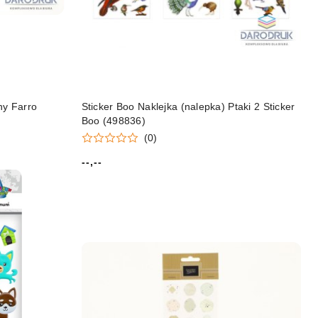
ny Farro
Sticker Boo Naklejka (nalepka) Ptaki 2 Sticker
Boo (498836)
(0)
--,--
Cena: