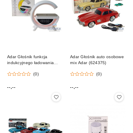
Adar Głośnik funkcja
Adar Głośnik auto osobowe
indukcyjnego ładowania
mix Adar (624375)
telefonu Adar (617599)
(0)
(0)
--,--
--,--
Cena:
Cena: