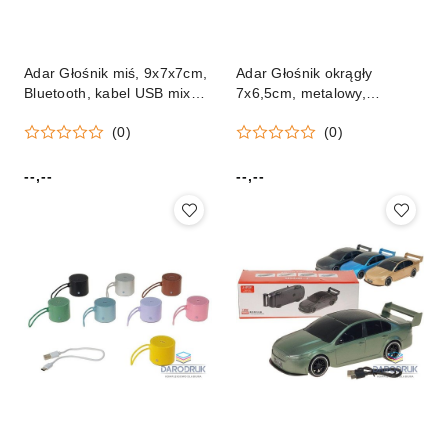
Adar Głośnik miś, 9x7x7cm,
Adar Głośnik okrągły
Bluetooth, kabel USB mix
7x6,5cm, metalowy,
Adar (617063)
Bluetooth, kabel USB Adar
(0)
(0)
(617551)
--,--
--,--
Cena:
Cena: