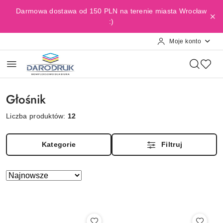
Przejdź do treści głównej
Przejdź do wyszukiwarki
Przejdź do moje konto
Przejdź do menu głównego
Przejdź do stopki
Darmowa dostawa od 150 PLN na terenie miasta Wrocław
:)
Moje konto
Głośnik
Liczba produktów:
12
Kategorie
Filtruj
Zastosowano
Sortuj
według
sortowanie:
Najnowsze.