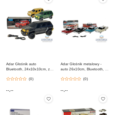
Adar Głośnik auto
Adar Głośnik metalowy -
Bluetooth, 24x10x10cm, z
auto 26x10cm, Bluetooth, z
kablem USB do ładowania
kablem USB, z radiem mix
(0)
(0)
mix Adar (627116)
Adar (609938)
--,--
--,--
Cena:
Cena: