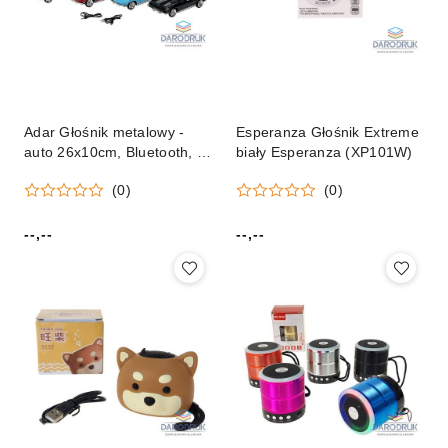
Adar Głośnik metalowy -
Esperanza Głośnik Extreme
auto 26x10cm, Bluetooth, z
biały Esperanza (XP101W)
kablem USB, z radiem mix
(0)
(0)
Adar (609945)
--,--
--,--
Cena:
Cena: