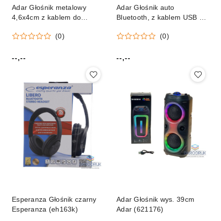
Adar Głośnik metalowy
Adar Głośnik auto
4,6x4cm z kablem do
Bluetooth, z kablem USB do
ładowania USB, moc 3W
ładowania Adar (627239)
(0)
(0)
mix Adar (609976)
--,--
--,--
Cena:
Cena:
Esperanza Głośnik czarny
Adar Głośnik wys. 39cm
Esperanza (eh163k)
Adar (621176)