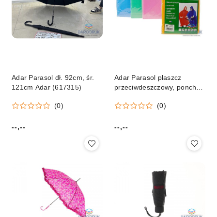
Adar Parasol dł. 92cm, śr.
Adar Parasol płaszcz
121cm Adar (617315)
przeciwdeszczowy, poncho,
dla dorosłych, winylowy
(0)
(0)
Adar (555501)
--,--
--,--
Cena:
Cena: