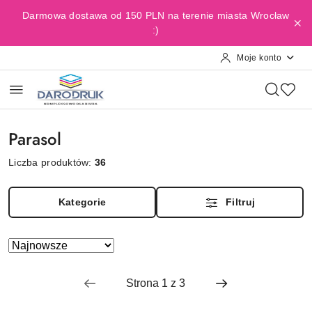
Przejdź do treści głównej
Przejdź do wyszukiwarki
Przejdź do moje konto
Przejdź do menu głównego
Przejdź do stopki
Darmowa dostawa od 150 PLN na terenie miasta Wrocław
:)
Moje konto
Parasol
Liczba produktów:
36
Kategorie
Filtruj
Zastosowano
Sortuj
według
sortowanie:
Najnowsze.