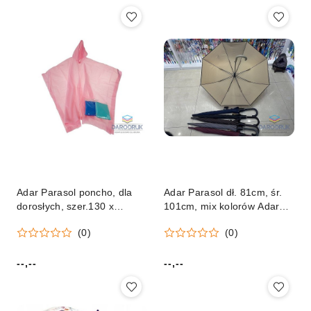
Adar Parasol poncho, dla
Adar Parasol dł. 81cm, śr.
dorosłych, szer.130 x
101cm, mix kolorów Adar
dł.95cm Adar (597631)
(617292)
(0)
(0)
--,--
--,--
Cena:
Cena: