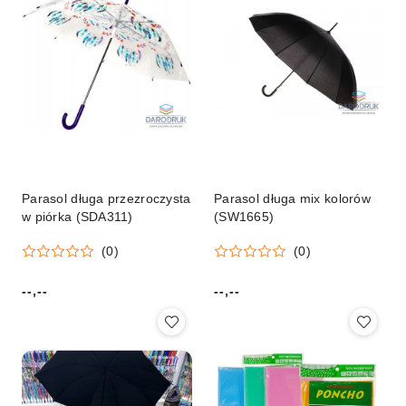
Parasol długa przezroczysta
Parasol długa mix kolorów
w piórka (SDA311)
(SW1665)
(0)
(0)
--,--
--,--
Cena:
Cena: