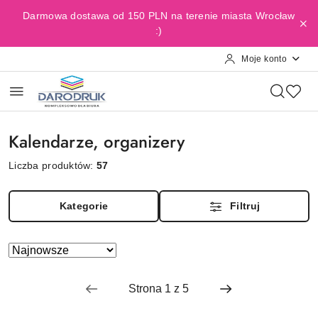
Przejdź do treści głównej
Przejdź do wyszukiwarki
Przejdź do moje konto
Przejdź do menu głównego
Przejdź do stopki
Darmowa dostawa od 150 PLN na terenie miasta Wrocław
:)
Moje konto
Kalendarze, organizery
Liczba produktów:
57
Kategorie
Filtruj
Zastosowano
Sortuj
według
sortowanie:
Najnowsze.