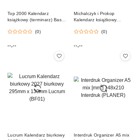
Top 2000 Kalendarz
Michalczyk i Prokop
książkowy (terminarz) Basic
Kalendarz książkowy
2027 A5 Top 2000
(terminarz) A5 Michalczyk i
(0)
(0)
(400213581)
Prokop (T-150F-03)
--,--
--,--
Cena:
Cena:
Lucrum Kalendarz biurkowy
Interdruk Organizer A5 mix