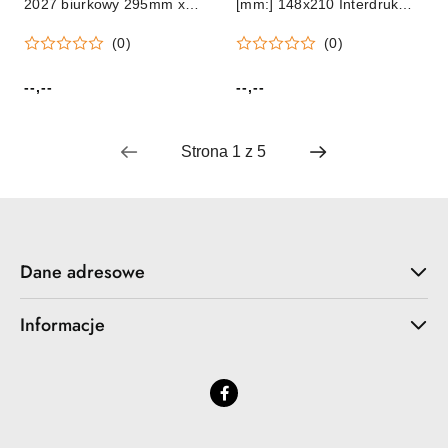
2027 biurkowy 295mm x
[mm:] 148x210 Interdruk
130mm Lucrum (BF01)
(PLANER)
(0)
(0)
--,--
--,--
Cena:
Cena:
Dane adresowe
Informacje