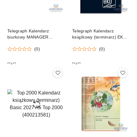
Telegraph Kalendarz
Telegraph Kalendarz
biurkowy MANAGER
książkowy (terminarz) EKO
biurkowy 320mm x 150mm
kieszonkowy 72mm x
(0)
(0)
Telegraph
104mm Telegraph (K2)
--,--
--,--
Cena:
Cena: