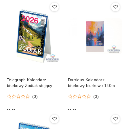
Telegraph Kalendarz
Darrieus Kalendarz
biurkowy Zodiak stojący
biurkowy biurkowe 140mm x
118mm x 193mm Telegraph
200mm Darrieus
(0)
(0)
--,--
--,--
Cena:
Cena: