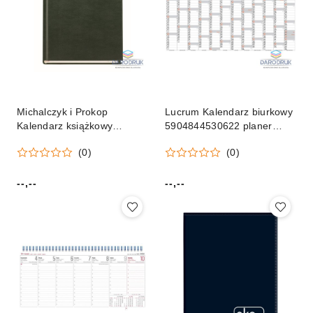
Michalczyk i Prokop
Lucrum Kalendarz biurkowy
Kalendarz książkowy
5904844530622 planer
(terminarz) A5 Michalczyk i
2027 980mm x 680mm
(0)
(0)
Prokop (T-150V-Z)
Lucrum (BF03)
--,--
--,--
Cena:
Cena: