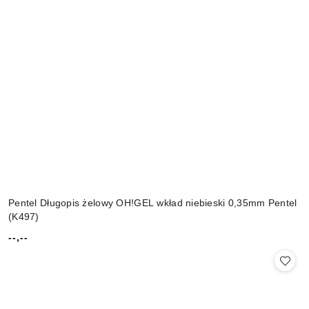
Pentel Długopis żelowy OH!GEL wkład niebieski 0,35mm Pentel
(K497)
--,--
Cena: