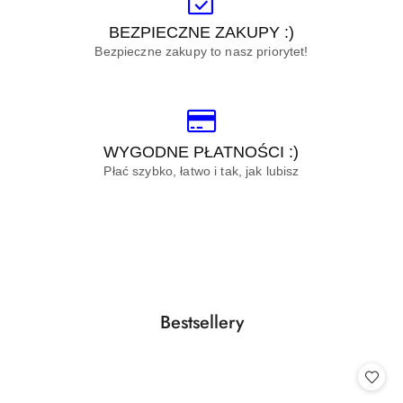
BEZPIECZNE ZAKUPY :)
Bezpieczne zakupy to nasz priorytet!
WYGODNE PŁATNOŚCI :)
Płać szybko, łatwo i tak, jak lubisz
Pomiń karuzelę produktów
Produkty
Bestsellery
Pomiń karuzelę produktów
o
statusie: