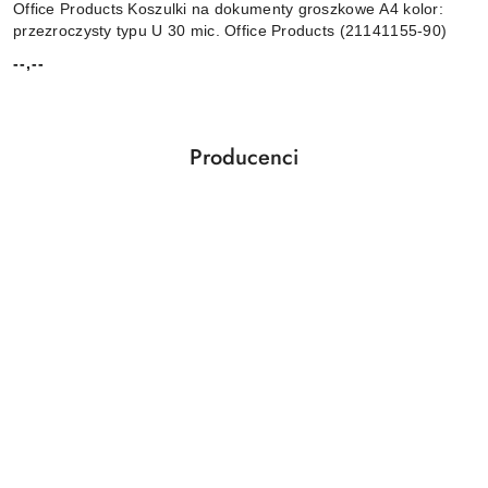
Office Products Koszulki na dokumenty groszkowe A4 kolor:
przezroczysty typu U 30 mic. Office Products (21141155-90)
--,--
Cena:
Producenci
Pomiń karuzelę producentów
(nd)
2x3
360 Pro
3L