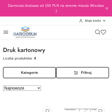
Przejdź do treści głównej
Przejdź do wyszukiwarki
Przejdź do moje konto
Przejdź do menu głównego
Przejdź do stopki
Darmowa dostawa od 150 PLN na terenie miasta Wrocław
:)
Moje konto
Druk kartonowy
Liczba produktów:
4
Kategorie
Filtruj
Zastosowano
Sortuj
według
sortowanie:
Najnowsze.