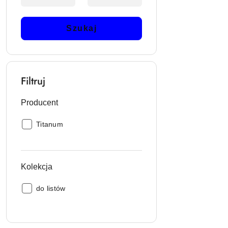
Szukaj
Filtruj
Producent
Producent:
Titanum
Kolekcja
Kolekcja:
do listów