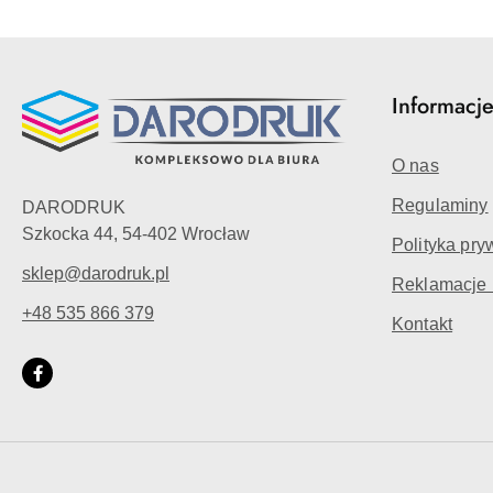
Informacj
O nas
Regulaminy
DARODRUK
Szkocka 44, 54-402 Wrocław
Polityka pry
sklep@darodruk.pl
Reklamacje 
+48 535 866 379
Kontakt