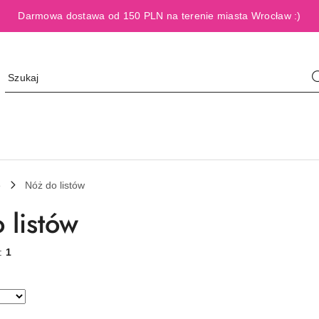
Darmowa dostawa od 150 PLN na terenie miasta Wrocław :)
e
Nóż do listów
 listów
w:
1