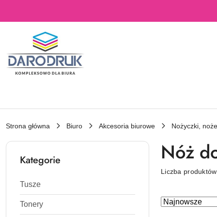
Przejdź do treści głównej
Przejdź do wyszukiwarki
Przejdź do moje konto
Przejdź do menu głównego
Przejdź do stopki
Strona główna
Biuro
Akcesoria biurowe
Nożyczki, noż
Nóż do
Kategorie
Liczba produktó
Tusze
Zastosowano
Sortuj
Tonery
według
sortowanie: