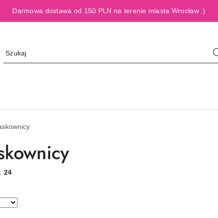
Darmowa dostawa od 150 PLN na terenie miasta Wrocław :)
askownicy
skownicy
w:
24