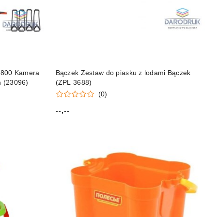
U800 Kamera
Bączek Zestaw do piasku z lodami Bączek
 (23096)
(ZPL 3688)
(0)
--,--
Cena: