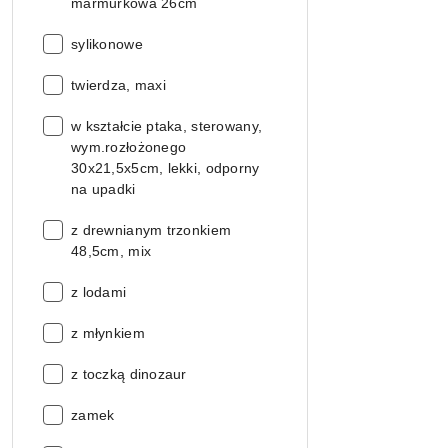
marmurkowa 26cm
Seria:
sylikonowe
Seria:
twierdza, maxi
Seria:
w kształcie ptaka, sterowany,
wym.rozłożonego
30x21,5x5cm, lekki, odporny
na upadki
Seria:
z drewnianym trzonkiem
48,5cm, mix
Seria:
z lodami
Seria:
z młynkiem
Seria:
z toczką dinozaur
Seria:
zamek