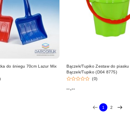
tka do śniegu 70cm Lazur Mix
Bączek/Tupiko Zestaw do piasku
Bączek/Tupiko (D04 8775)
)
(0)
--,--
Cena:
1
2