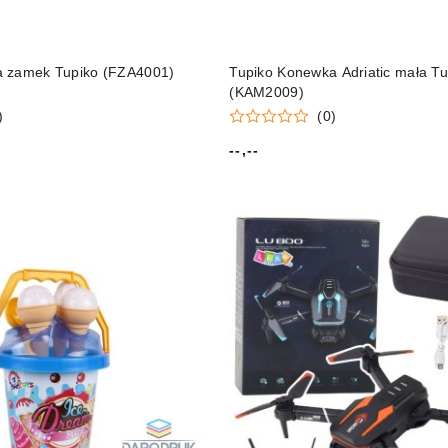
a zamek Tupiko (FZA4001)
Tupiko Konewka Adriatic mała Tu
(KAM2009)
)
(0)
--,--
Cena: