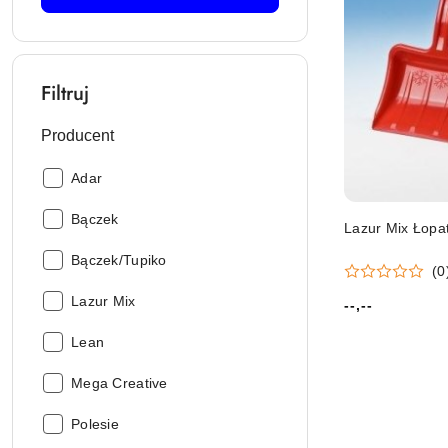
Filtruj
Producent
Producent:
Adar
Producent:
Bączek
Lazur Mix Łopa
Producent:
Bączek/Tupiko
(0
Producent:
Lazur Mix
--,--
Cena:
Producent:
Lean
Producent:
Mega Creative
Producent:
Polesie