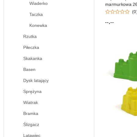
Wiaderko
marmurkowa 26
(0
Taczka
--,--
Cena:
Konewka
Rzutka
Piłeczka
Skakanka
Basen
Dysk latający
Sprężyna
Wiatrak
Bramka
Ślizgacz
Latawiec