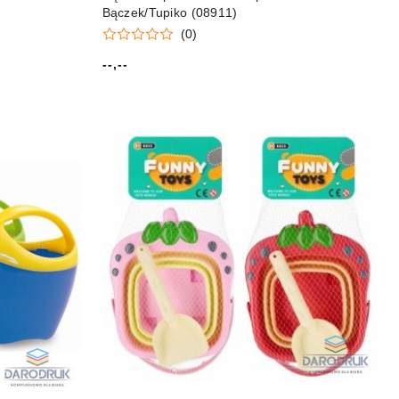
Bączek/Tupiko (08911)
(0)
--,--
Cena: