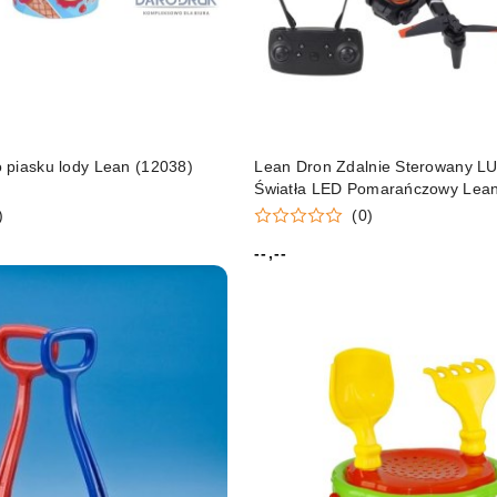
 piasku lody Lean (12038)
Lean Dron Zdalnie Sterowany L
Światła LED Pomarańczowy Lean
)
(0)
--,--
Cena: