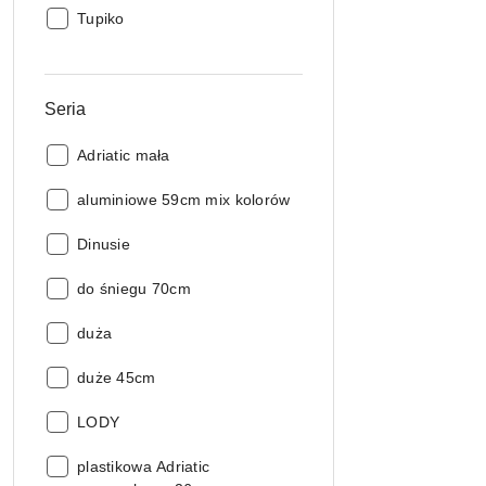
Producent:
Tupiko
Seria
Seria:
Adriatic mała
Seria:
aluminiowe 59cm mix kolorów
Seria:
Dinusie
Seria:
do śniegu 70cm
Seria:
duża
Seria:
duże 45cm
Seria:
LODY
Seria:
plastikowa Adriatic