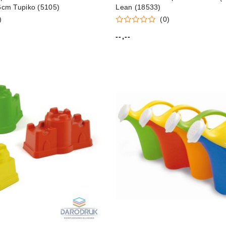
cm Tupiko (5105)
Lean (18533)
)
(0)
--,--
Cena: