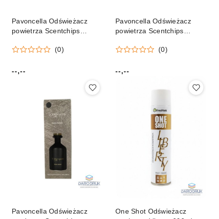
Pavoncella Odświeżacz
Pavoncella Odświeżacz
powietrza Scentchips
powietrza Scentchips
Dyfuzor patyczkowy
Dyfuzor patyczkowy
(0)
(0)
Balance Orange &
Balance Pomarańcza i
Cedarwood 180ml
cynamon 180ml Pavoncella
Pavoncella
(8716516204703)
--,--
--,--
Cena:
Cena:
(8716516204680)
Pavoncella Odświeżacz
One Shot Odświeżacz