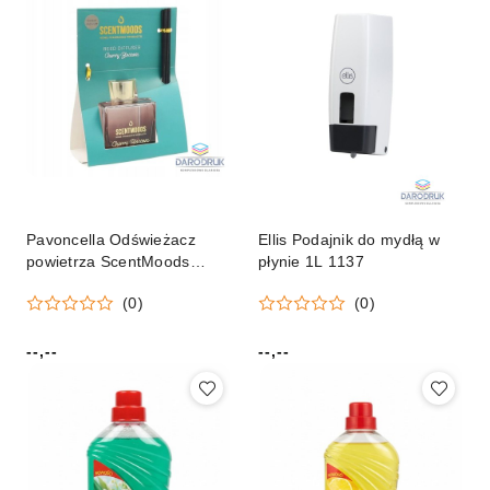
Pavoncella Odświeżacz
Ellis Podajnik do mydłą w
powietrza ScentMoods
płynie 1L 1137
Dyfuzor patyczkowy Cherry
(0)
(0)
Blossom Pavoncella
(8716516204178)
--,--
--,--
Cena:
Cena: