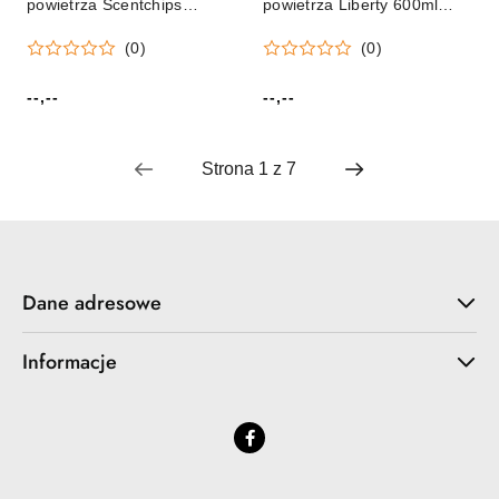
powietrza Scentchips
powietrza Liberty 600ml
Dyfuzor patyczkowy
One Shot
(0)
(0)
Balance Queen Million
180ml Pavoncella
(8716516204697)
--,--
--,--
Cena:
Cena:
Dane adresowe
Informacje