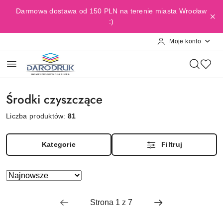
Przejdź do treści głównej
Przejdź do wyszukiwarki
Przejdź do moje konto
Przejdź do menu głównego
Przejdź do stopki
Darmowa dostawa od 150 PLN na terenie miasta Wrocław
:)
Moje konto
Środki czyszczące
Liczba produktów:
81
Kategorie
Filtruj
Zastosowano
Sortuj
według
sortowanie:
Najnowsze.