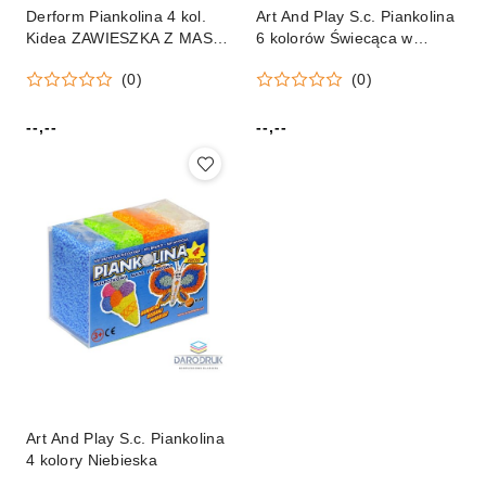
Derform Piankolina 4 kol.
Art And Play S.c. Piankolina
Kidea ZAWIESZKA Z MASY
6 kolorów Świecąca w
PIANKOWEJ mix Derform
ciemności
(0)
(0)
(ZMPSKA)
--,--
--,--
Cena:
Cena:
Art And Play S.c. Piankolina
4 kolory Niebieska