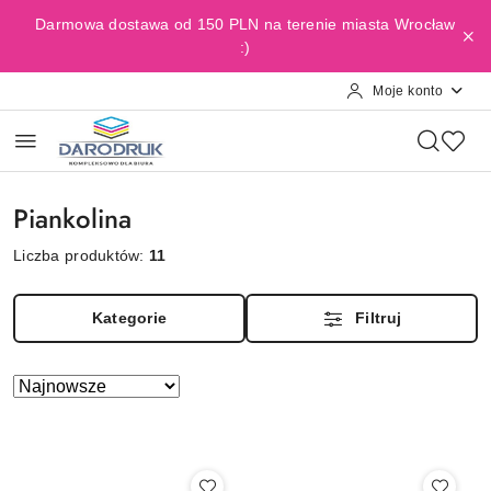
Przejdź do treści głównej
Przejdź do wyszukiwarki
Przejdź do moje konto
Przejdź do menu głównego
Przejdź do stopki
Darmowa dostawa od 150 PLN na terenie miasta Wrocław
:)
Moje konto
Piankolina
Liczba produktów:
11
Kategorie
Filtruj
Zastosowano
Sortuj
według
sortowanie:
Najnowsze.