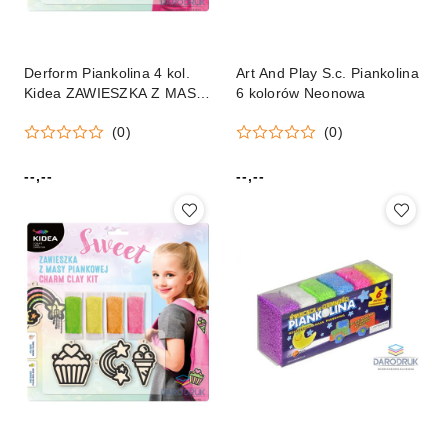
Derform Piankolina 4 kol.
Art And Play S.c. Piankolina
Kidea ZAWIESZKA Z MASY
6 kolorów Neonowa
PIANKOWEJ FRIENDS mix
(0)
(0)
Derform (ZMPFKA)
--,--
--,--
Cena:
Cena: