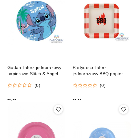
Godan Talerz jednorazowy
Partydeco Talerz
papierowe Stitch & Angel
jednorazowy BBQ papier śr.
papier śr. 230mm 8 szt
260mm 6 szt Partydeco
(0)
(0)
Godan (96794)
(TPP106)
--,--
--,--
Cena:
Cena: