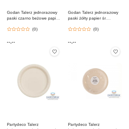
Godan Talerz jednorazowy
Godan Talerz jednorazowy
paski czarno beżowe papier
paski żółty papier śr.
śr. 180mm 6 szt Godan
180mm 6 szt Godan (PG-
(0)
(0)
(PG-TPA3)
TPA1)
--,--
--,--
Cena:
Cena:
Partydeco Talerz
Partydeco Talerz