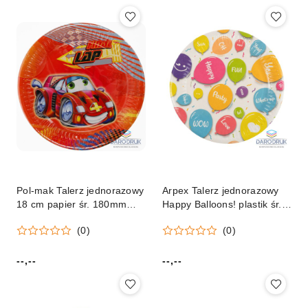
Pol-mak Talerz jednorazowy
Arpex Talerz jednorazowy
18 cm papier śr. 180mm
Happy Balloons! plastik śr.
Pol-mak
180mm 8 szt Arpex
(0)
(0)
(DC5877F)
--,--
--,--
Cena:
Cena: