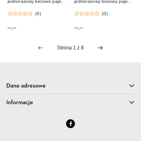
jednorazowy beżowe papier
jednorazowy beżowy papier
śr. 230mm 6 szt Partydeco
śr. 180mm 6 szt Partydeco
(0)
(0)
(TPP102-013)
(TPP90-013)
--,--
--,--
Cena:
Cena:
Dane adresowe
Informacje