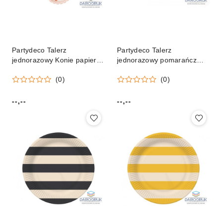
Partydeco Talerz
Partydeco Talerz
jednorazowy Konie papier
jednorazowy pomarańcz
śr. 180mm 6 szt Partydeco
papier śr. 180mm 6 szt
(0)
(0)
(TPP89)
Partydeco (TPP90-005J)
--,--
--,--
Cena:
Cena: