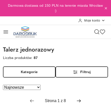
Przejdź do treści głównej
Przejdź do wyszukiwarki
Przejdź do moje konto
Przejdź do menu głównego
Przejdź do stopki
Darmowa dostawa od 150 PLN na terenie miasta Wrocław
:)
Moje konto
Talerz jednorazowy
Liczba produktów:
87
Kategorie
Filtruj
Zastosowano
Sortuj
według
sortowanie:
Najnowsze.