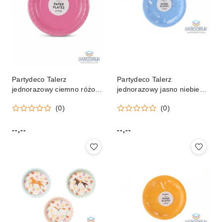
Partydeco Talerz
Partydeco Talerz
jednorazowy ciemno różowy
jednorazowy jasno niebieski
papier śr. 180mm 6 szt
papier śr. 180mm 6 szt
(0)
(0)
Partydeco (TPP90-006)
Partydeco (TPP90-001J)
--,--
--,--
Cena:
Cena: