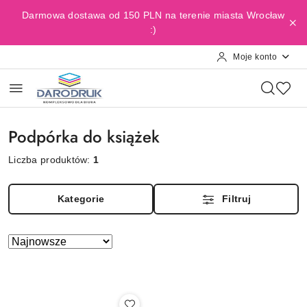
Przejdź do treści głównej
Przejdź do wyszukiwarki
Przejdź do moje konto
Przejdź do menu głównego
Przejdź do stopki
Darmowa dostawa od 150 PLN na terenie miasta Wrocław
:)
Moje konto
Podpórka do książek
Liczba produktów:
1
Kategorie
Filtruj
Zastosowano
Sortuj
według
sortowanie:
Najnowsze.