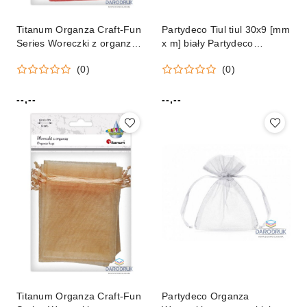
Titanum Organza Craft-Fun
Partydeco Tiul tiul 30x9 [mm
Series Woreczki z organzy
x m] biały Partydeco
czerwone Titanum
(TIU30-008)
(0)
(0)
(25BJ033127-6)
--,--
--,--
Cena:
Cena:
Titanum Organza Craft-Fun
Partydeco Organza