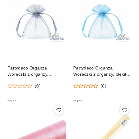
Partydeco Organza
Partydeco Organza
Woreczki z organzy,
Woreczki z organzy, błękit,
srebrny, 10cm Partydeco
10cm niebieski Partydeco
(0)
(0)
(WRG5-018-10)
(WRG5-011-10)
--,--
--,--
Cena:
Cena: