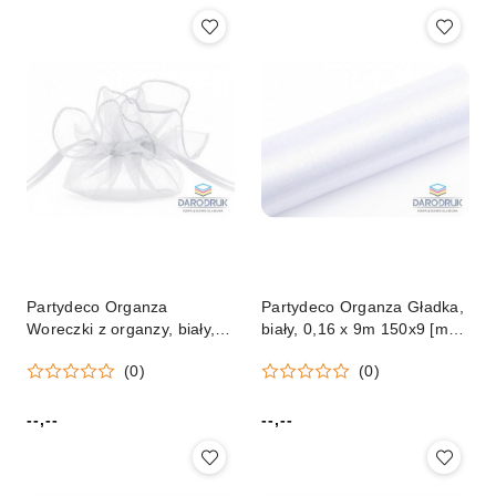
Partydeco Organza
Partydeco Organza Gładka,
Woreczki z organzy, biały,
biały, 0,16 x 9m 150x9 [mm
25cm biały Partydeco
x m] biała Partydeco
(0)
(0)
(WRG6-008-10)
(ORP16-008)
--,--
--,--
Cena:
Cena: