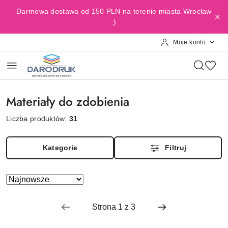
Przejdź do treści głównej
Przejdź do wyszukiwarki
Przejdź do moje konto
Przejdź do menu głównego
Przejdź do stopki
Darmowa dostawa od 150 PLN na terenie miasta Wrocław
:)
Moje konto
Materiały do zdobienia
Liczba produktów:
31
Kategorie
Filtruj
Zastosowano
Sortuj
według
sortowanie:
Najnowsze.