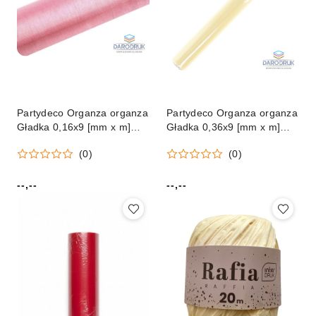
Partydeco Organza organza
Partydeco Organza organza
Gładka 0,16x9 [mm x m]
Gładka 0,36x9 [mm x m]
różowa Partydeco (ORP16-
KREMOWY JASNY
(0)
(0)
081J)
Partydeco (ORPO -079)
--,--
--,--
Cena:
Cena: