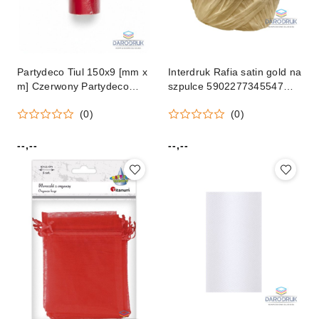
Partydeco Tiul 150x9 [mm x
Interdruk Rafia satin gold na
m] Czerwony Partydeco
szpulce 5902277345547
(TIU15-007)
mix 20m Interdruk (20 m)
(0)
(0)
--,--
--,--
Cena:
Cena: