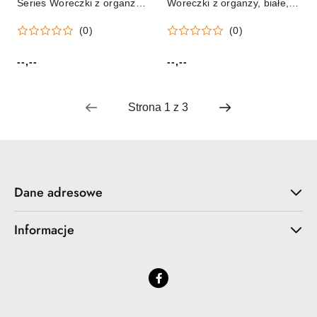
Series Woreczki z organzy
Woreczki z organzy, białe,
łososiowy Titanum
10cm biały Partydeco
(0)
(0)
(25BJ033127-5)
(WRG5-008-10)
--,--
--,--
Cena:
Cena:
Dane adresowe
Informacje