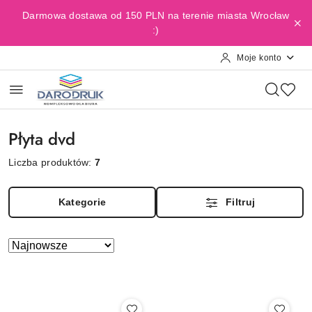
Przejdź do treści głównej
Przejdź do wyszukiwarki
Przejdź do moje konto
Przejdź do menu głównego
Przejdź do stopki
Darmowa dostawa od 150 PLN na terenie miasta Wrocław
:)
Moje konto
Płyta dvd
Liczba produktów:
7
Kategorie
Filtruj
Zastosowano
Sortuj
według
sortowanie:
Najnowsze.