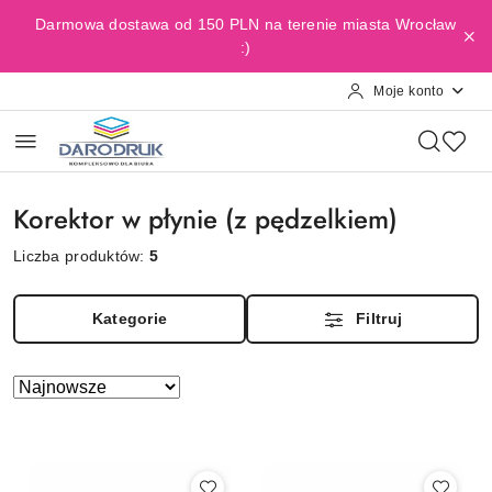
Przejdź do treści głównej
Przejdź do wyszukiwarki
Przejdź do moje konto
Przejdź do menu głównego
Przejdź do stopki
Darmowa dostawa od 150 PLN na terenie miasta Wrocław
:)
Moje konto
Korektor w płynie (z pędzelkiem)
Liczba produktów:
5
Kategorie
Filtruj
Zastosowano
Sortuj
według
sortowanie:
Najnowsze.