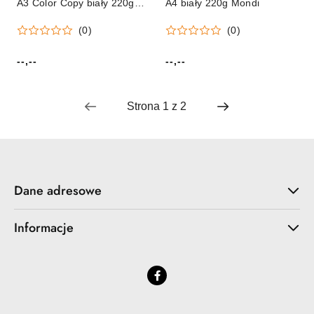
A3 Color Copy biały 220g
A4 biały 220g Mondi
[mm:] 297x420 Mondi
(0)
(0)
(8687B22)
--,--
--,--
Cena:
Cena:
Dane adresowe
Informacje