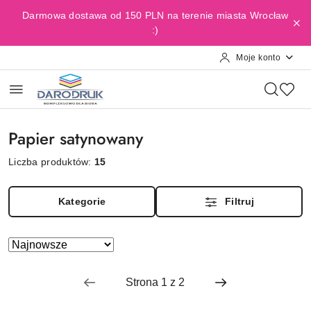
Przejdź do treści głównej
Przejdź do wyszukiwarki
Przejdź do moje konto
Przejdź do menu głównego
Przejdź do stopki
Darmowa dostawa od 150 PLN na terenie miasta Wrocław
:)
Moje konto
Papier satynowany
Liczba produktów:
15
Kategorie
Filtruj
Zastosowano
Sortuj
według
sortowanie:
Najnowsze.