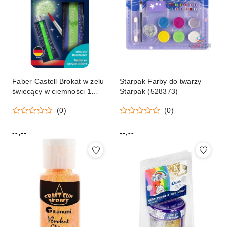
Faber Castell Brokat w żelu
Starpak Farby do twarzy
świecący w ciemności 1
Starpak (528373)
kolor. Faber Castell (125092
(0)
(0)
FC)
--,--
--,--
Cena:
Cena: