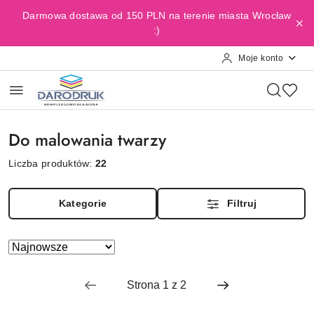
Przejdź do treści głównej
Przejdź do wyszukiwarki
Przejdź do moje konto
Przejdź do menu głównego
Przejdź do stopki
Darmowa dostawa od 150 PLN na terenie miasta Wrocław
:)
Moje konto
Do malowania twarzy
Liczba produktów:
22
Kategorie
Filtruj
Zastosowano
Sortuj
według
sortowanie:
Najnowsze.