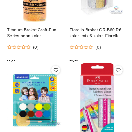
Titanum Brokat Craft-Fun
Fiorello Brokat GR-B60 R6
Series neon kolor:
kolor: mix 6 kolor. Fiorello
pomarańczowy 1 kolor.
(170-2234)
(0)
(0)
Titanum (C54)
--,--
--,--
Cena:
Cena: