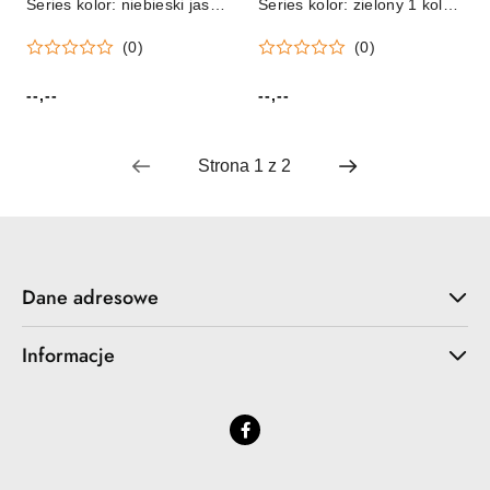
Series kolor: niebieski jasny
Series kolor: zielony 1 kolor.
1 kolor. Titanum (C07)
Titanum (zestaw)
(0)
(0)
--,--
--,--
Cena:
Cena:
Dane adresowe
Informacje