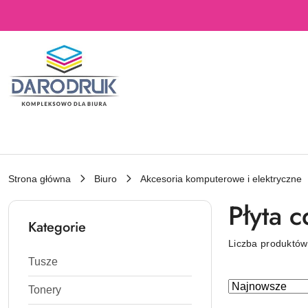
Przejdź do treści głównej
Przejdź do wyszukiwarki
Przejdź do moje konto
Przejdź do menu głównego
Przejdź do stopki
Strona główna
Biuro
Akcesoria komputerowe i elektryczne
Płyta c
Kategorie
Liczba produktó
Tusze
Zastosowano
Sortuj
Tonery
według
sortowanie: