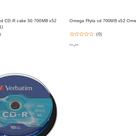
 cd CD-R cake 50 700MB x52
Omega Płyta cd 700MB x52 Ome
1)
)
(0)
--,--
Cena: