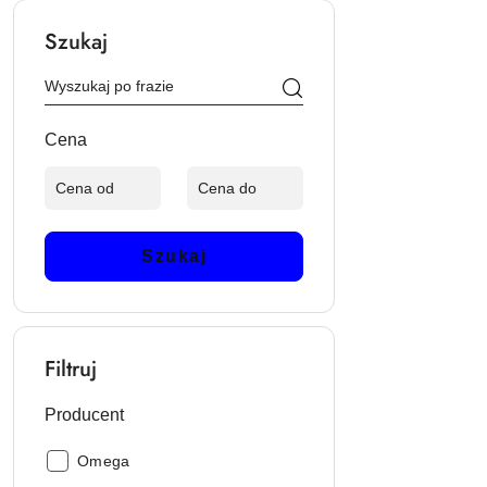
Szukaj
Cena
Szukaj
Filtruj
Producent
Producent:
Omega