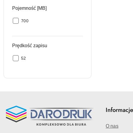
Pojemność [MB]
Pojemność
700
[MB]:
Prędkość zapisu
Prędkość
52
zapisu:
Informacj
O nas