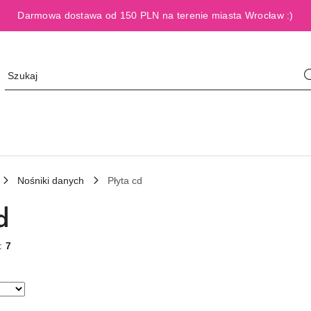
Darmowa dostawa od 150 PLN na terenie miasta Wrocław :)
Nośniki danych
Płyta cd
d
w:
7