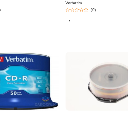
Verbatim
)
(0)
--,--
Cena: