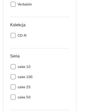
Producent:
Verbatim
Kolekcja
Kolekcja:
CD-R
Seria
Seria:
cake 10
Seria:
cake 100
Seria:
cake 25
Seria:
cake 50