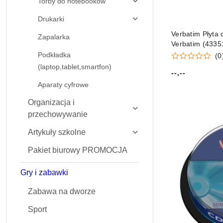
Torby do notebooków
Drukarki
Verbatim Płyta
Zapalarka
Verbatim (4335
Podkładka
(0
(laptop,tablet,smartfon)
--,--
Cena:
Aparaty cyfrowe
Organizacja i
przechowywanie
Artykuły szkolne
Pakiet biurowy PROMOCJA
Gry i zabawki
Zabawa na dworze
Sport