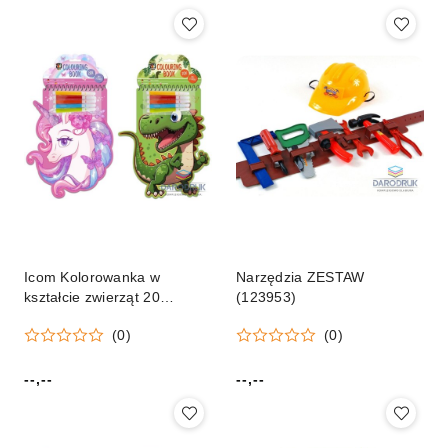
Icom Kolorowanka w
Narzędzia ZESTAW
kształcie zwierząt 20
(123953)
arkuszy, 2rodz Icom
(0)
(0)
(150105)
--,--
--,--
Cena:
Cena: