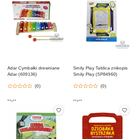
Adar Cymbałki drewniane
Smily Play Tablica znikopis
Adar (609136)
Smily Play (SP84960)
(0)
(0)
--,--
--,--
Cena:
Cena: