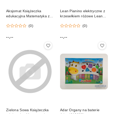
Aksjomat Książeczka
Lean Pianino elektryczne z
edukacyjna Matematyka z
krzesełkiem różowe Lean
pisakiem. Piszę i zmazuję
(23404)
(0)
(0)
od 7 lat Aksjomat
--,--
--,--
Cena:
Cena:
Zielona Sowa Książeczka
Adar Organy na baterie