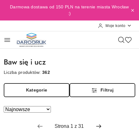
Przejdź do treści głównej
Przejdź do wyszukiwarki
Przejdź do moje konto
Przejdź do menu głównego
Przejdź do stopki
Darmowa dostawa od 150 PLN na terenie miasta Wrocław
:)
Moje konto
Baw się i ucz
Liczba produktów:
362
Kategorie
Filtruj
Zastosowano sortowanie: Najnowsze.
Sortuj
według