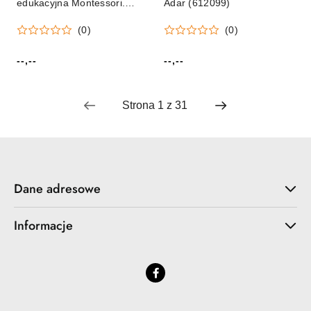
edukacyjna Montessori.
Adar (612099)
Ćwiczenia czterolatka
(0)
(0)
Zielona Sowa
--,--
--,--
Cena:
Cena:
Dane adresowe
Informacje