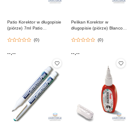
Patio Korektor w długopisie
Pelikan Korektor w
(piórze) 7ml Patio
długopisie (piórze) Blanco
(88753PTR)
300940 7ml Pelikan
(0)
(0)
(300001139)
--,--
--,--
Cena:
Cena: