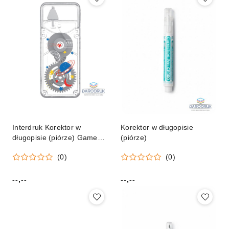
Interdruk Korektor w
Korektor w długopisie
długopisie (piórze) Game
(piórze)
Over Interdruk
(0)
(0)
(IKORTAŚGO)
--,--
--,--
Cena:
Cena: