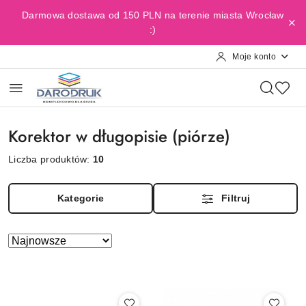
Przejdź do treści głównej
Przejdź do wyszukiwarki
Przejdź do moje konto
Przejdź do menu głównego
Przejdź do stopki
Darmowa dostawa od 150 PLN na terenie miasta Wrocław
:)
Moje konto
Korektor w długopisie (piórze)
Liczba produktów:
10
Kategorie
Filtruj
Zastosowano
Sortuj
według
sortowanie:
Najnowsze.