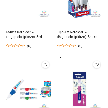
Kamet Korektor w
Tipp-Ex Korektor w
długopisie (piórze) 8ml
długopisie (piórze) Shake n
Kamet (K-2002)
squeeze 8ml Tipp-Ex
(0)
(0)
(8610721)
--,--
--,--
Cena:
Cena: