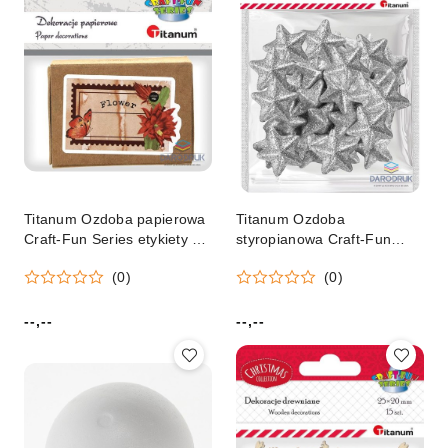
Titanum Ozdoba papierowa
Titanum Ozdoba
Craft-Fun Series etykiety w
styropianowa Craft-Fun
pudełku Titanum
Series gwiazdki Titanum
(0)
(0)
(24XQ0501-18)
(23YX0326-2(SILVER))
--,--
--,--
Cena:
Cena: