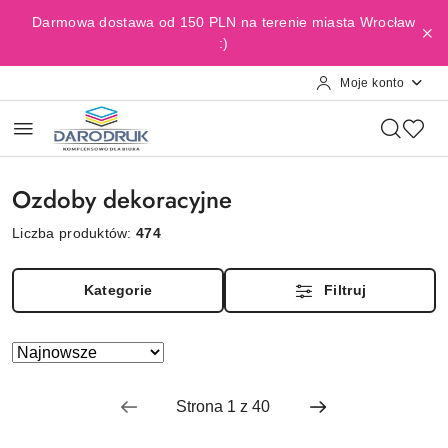
Przejdź do treści głównej
Przejdź do wyszukiwarki
Przejdź do moje konto
Przejdź do menu głównego
Przejdź do stopki
Darmowa dostawa od 150 PLN na terenie miasta Wrocław
:)
Moje konto
Ozdoby dekoracyjne
Liczba produktów:
474
Kategorie
Filtruj
Zastosowano
Sortuj
według
sortowanie:
Najnowsze.