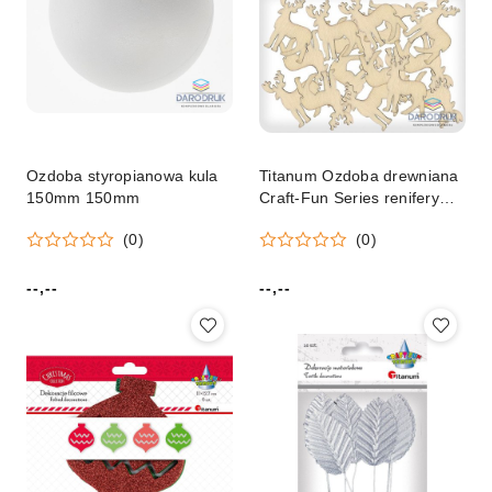
Ozdoba styropianowa kula
Titanum Ozdoba drewniana
150mm 150mm
Craft-Fun Series renifery
Titanum (DIY-CH-MA-016)
(0)
(0)
--,--
--,--
Cena:
Cena: