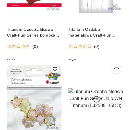
Titanum Ozdoba filcowa
Titanum Ozdoba
Craft-Fun Series bombka
materiałowa Craft-Fun
filcowa 6 szt Titanum
Series Liście na druciku
(0)
(0)
(5693b)
srebrne Titanum (SY-007)
--,--
--,--
Cena:
Cena: