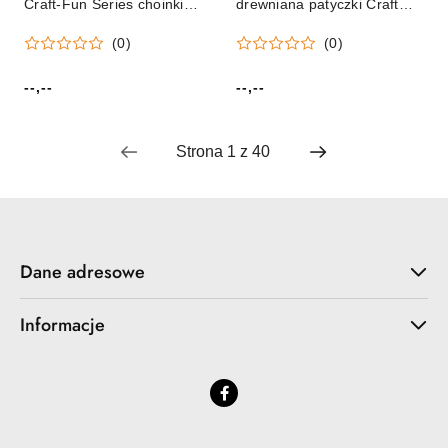
Craft-Fun Series choinki
drewniana patyczki Craft
Titanum (12x14cm X 2mm)
with Fun (291075)
(0)
(0)
--,--
--,--
Cena:
Cena:
Dane adresowe
Informacje