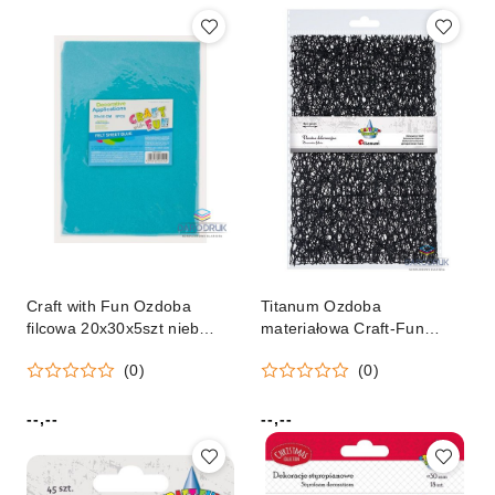
Craft with Fun Ozdoba
Titanum Ozdoba
filcowa 20x30x5szt nieb
materiałowa Craft-Fun
20x30 Craft with Fun
Series siatka koronkowa
(0)
(0)
(439310)
czarna Titanum (25CR0331-
18)
--,--
--,--
Cena:
Cena: