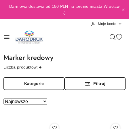
Przejdź do treści głównej
Przejdź do wyszukiwarki
Przejdź do moje konto
Przejdź do menu głównego
Przejdź do stopki
Darmowa dostawa od 150 PLN na terenie miasta Wrocław
:)
Moje konto
Marker kredowy
Liczba produktów:
4
Kategorie
Filtruj
Zastosowano
Sortuj
według
sortowanie:
Najnowsze.