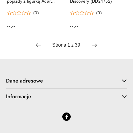
pojazdy z figurką Adar
Discovery (DD24752)
(564527)
(0)
(0)
--,--
--,--
Cena:
Cena:
Dane adresowe
Informacje