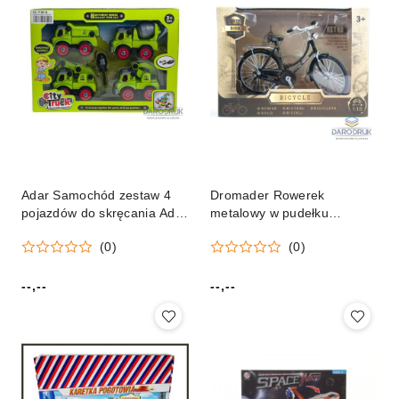
Adar Samochód zestaw 4
Dromader Rowerek
pojazdów do skręcania Adar
metalowy w pudełku
(539938)
Dromader (130-02932)
(0)
(0)
--,--
--,--
Cena:
Cena: