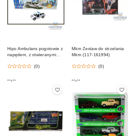
Hipo Ambulans pogotowie z
Mkm Zestaw do strzelania
napędem, z otwieranymi
Mkm (117-161994)
drzwiami, ze światłem i z
(0)
(0)
dźwiękami Hipo (HKG096)
--,--
--,--
Cena:
Cena: