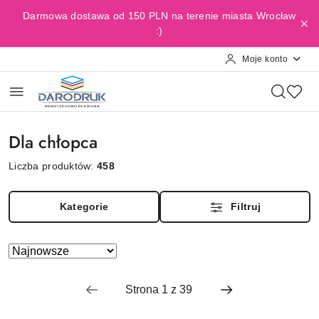
Przejdź do treści głównej
Przejdź do wyszukiwarki
Przejdź do moje konto
Przejdź do menu głównego
Przejdź do stopki
Darmowa dostawa od 150 PLN na terenie miasta Wrocław
:)
Moje konto
Dla chłopca
Liczba produktów:
458
Kategorie
Filtruj
Zastosowano sortowanie: Najnowsze.
Sortuj
według