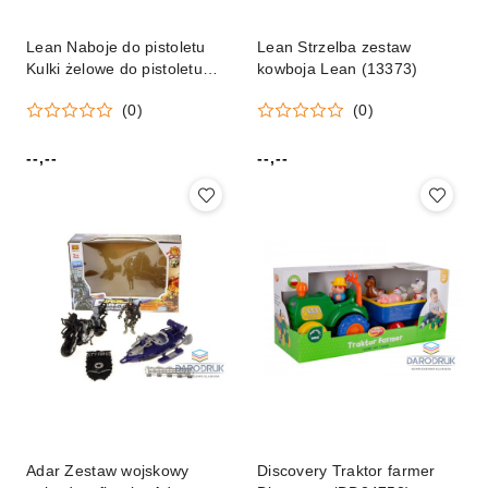
Lean Naboje do pistoletu
Lean Strzelba zestaw
Kulki żelowe do pistoletu
kowboja Lean (13373)
niebieskie 700el Lean
(0)
(0)
(17639)
--,--
--,--
Cena:
Cena:
Adar Zestaw wojskowy
Discovery Traktor farmer