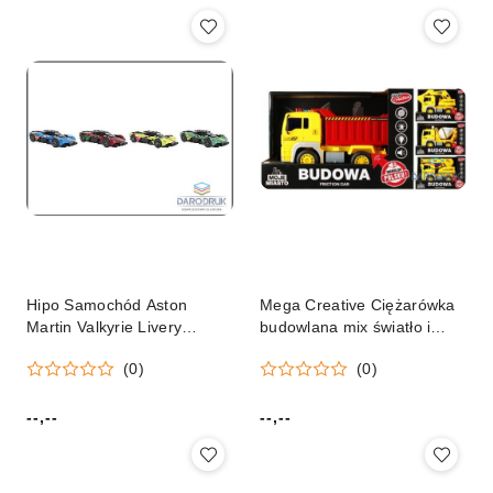
Hipo Samochód Aston
Mega Creative Ciężarówka
Martin Valkyrie Livery
budowlana mix światło i
Edition 13cm Hipo (521765)
dźwięk Mega Creative
(0)
(0)
(522134)
--,--
--,--
Cena:
Cena: