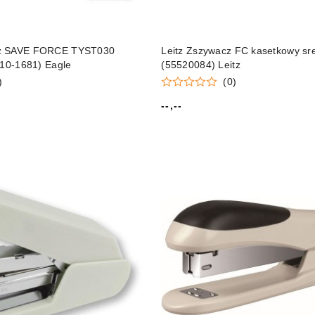
cz SAVE FORCE TYST030
Leitz Zszywacz FC kasetkowy sr
110-1681) Eagle
(55520084) Leitz
)
(0)
--,--
Cena: