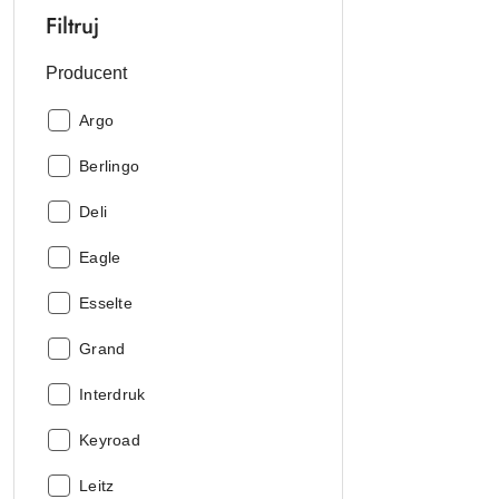
Filtruj
Producent
Producent:
Argo
Producent:
Berlingo
Producent:
Deli
Producent:
Eagle
Producent:
Esselte
Producent:
Grand
Producent:
Interdruk
Producent:
Keyroad
Producent:
Leitz