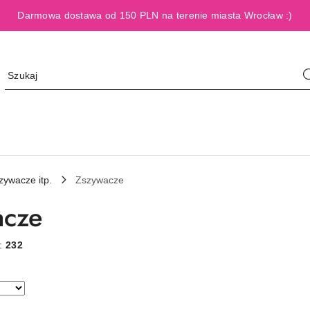
Darmowa dostawa od 150 PLN na terenie miasta Wrocław :)
zywacze itp.
Zszywacze
acze
w:
232