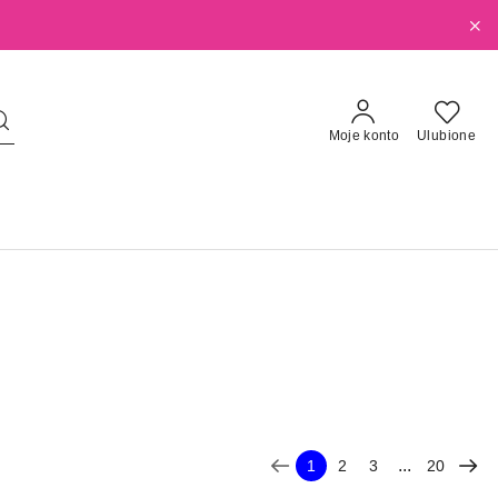
Moje konto
Ulubione
...
1
2
3
20