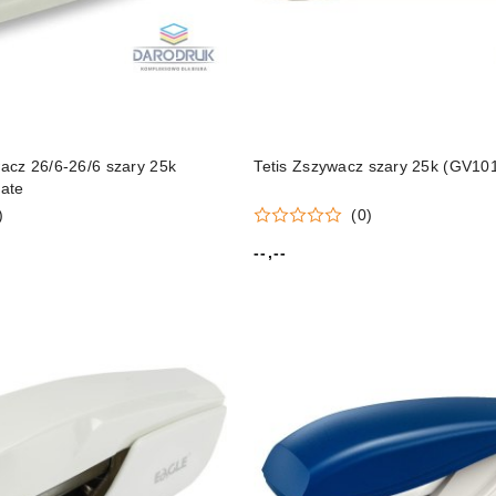
cz 26/6-26/6 szary 25k
Tetis Zszywacz szary 25k (GV101
ate
)
(0)
--,--
Cena: