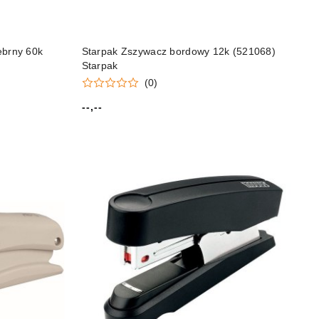
ebrny 60k
Starpak Zszywacz bordowy 12k (521068)
Starpak
(0)
--,--
Cena: