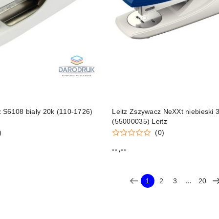
 S6108 biały 20k (110-1726)
Leitz Zszywacz NeXXt niebieski 
(55000035) Leitz
)
(0)
--,--
Cena:
...
1
2
3
20