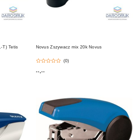
-T) Tetis
Novus Zszywacz mix 20k Novus
(0)
--,--
Cena: