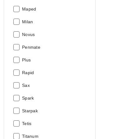
Producent:
Maped
Producent:
Milan
Producent:
Novus
Producent:
Penmate
Producent:
Plus
Producent:
Rapid
Producent:
Sax
Producent:
Spark
Producent:
Starpak
Producent:
Tetis
Producent:
Titanum