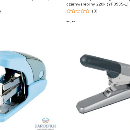
czarny/srebrny 220k (YF9935-1)
)
(0)
--,--
Cena: