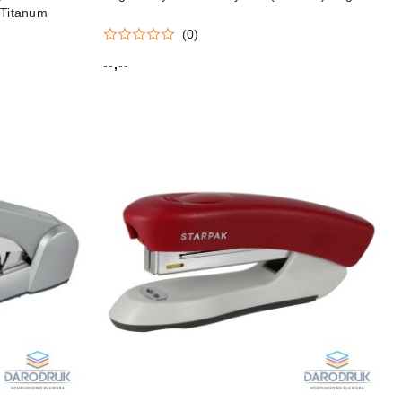
 Titanum
(0)
--,--
Cena: