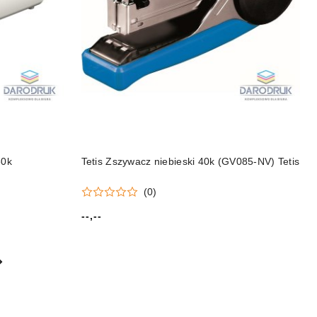
30k
Tetis Zszywacz niebieski 40k (GV085-NV) Tetis
(0)
--,--
Cena: