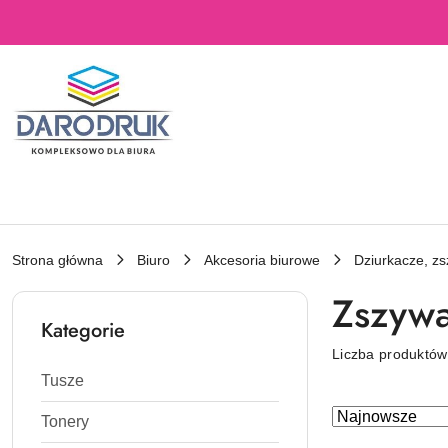
Przejdź do treści głównej
Przejdź do wyszukiwarki
Przejdź do moje konto
Przejdź do menu głównego
Przejdź do stopki
Strona główna
Biuro
Akcesoria biurowe
Dziurkacze, zs
Zszyw
Kategorie
Liczba produktó
Tusze
Zastosowano
Sortuj
Tonery
według
sortowanie: