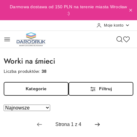
Przejdź do treści głównej
Przejdź do wyszukiwarki
Przejdź do moje konto
Przejdź do menu głównego
Przejdź do stopki
Darmowa dostawa od 150 PLN na terenie miasta Wrocław
:)
Moje konto
Worki na śmieci
Liczba produktów:
38
Kategorie
Filtruj
Zastosowano
Sortuj
według
sortowanie:
Najnowsze.