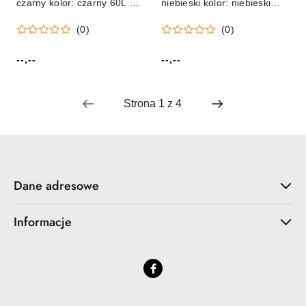
czarny kolor: czarny 60L 50
niebieski kolor: niebieski
szt A3 Aglo
120L 25 szt A3 Aglo
(0)
(0)
--,--
--,--
Cena:
Cena:
Dane adresowe
Informacje