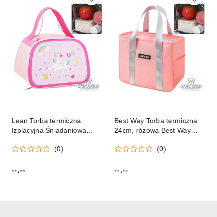
Lean Torba termiczna
Best Way Torba termiczna
Izolacyjna Śniadaniowa
24cm, różowa Best Way
Lunch Bag Różowa
(21581)
(0)
(0)
Jednorożec 23cm Lean
(21583)
--,--
--,--
Cena:
Cena: