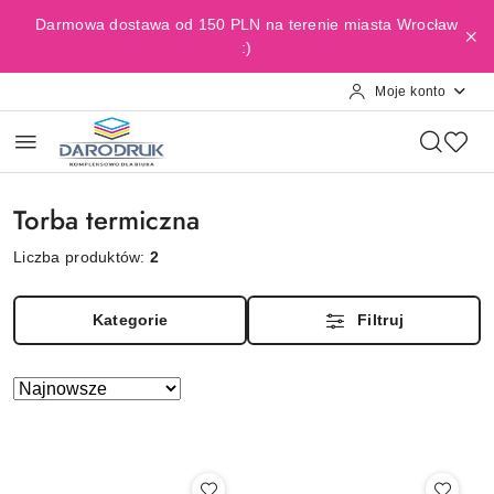
Przejdź do treści głównej
Przejdź do wyszukiwarki
Przejdź do moje konto
Przejdź do menu głównego
Przejdź do stopki
Darmowa dostawa od 150 PLN na terenie miasta Wrocław
:)
Moje konto
Torba termiczna
Liczba produktów:
2
Kategorie
Filtruj
Zastosowano
Sortuj
według
sortowanie:
Najnowsze.