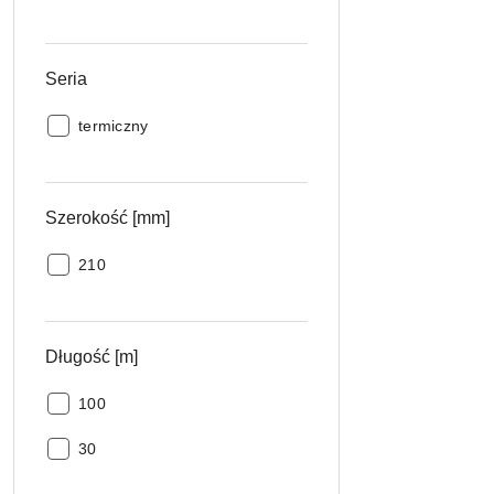
Seria
Seria:
termiczny
Szerokość [mm]
Szerokość
210
[mm]:
Długość [m]
Długość
100
[m]:
Długość
30
[m]: