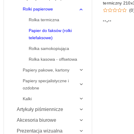
termiczny 210
Rolki papierowe
(rf21030wd)
(0
Rolka termiczna
--,--
Cena:
Papier do faksów (rolki
telefaksowe)
Rolka samokopiująca
Rolka kasowa - offsetowa
Papiery pakowe, kartony
Papiery specjalistyczne i
ozdobne
Kalki
Artykuły piśmiennicze
Akcesoria biurowe
Prezentacja wizualna