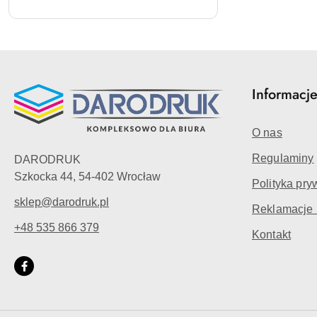
Informacj
O nas
Regulaminy
DARODRUK
Szkocka 44, 54-402 Wrocław
Polityka pry
sklep@darodruk.pl
Reklamacje 
+48 535 866 379
Kontakt