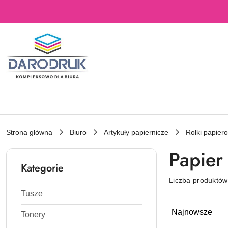
Przejdź do treści głównej
Przejdź do wyszukiwarki
Przejdź do moje konto
Przejdź do menu głównego
Przejdź do stopki
Strona główna
Biuro
Artykuły papiernicze
Rolki papier
Papier 
Kategorie
Liczba produktó
Tusze
Zastosowano
Sortuj
Tonery
według
sortowanie: