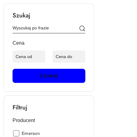
Szukaj
Cena
Szukaj
Filtruj
Producent
Producent:
Emerson