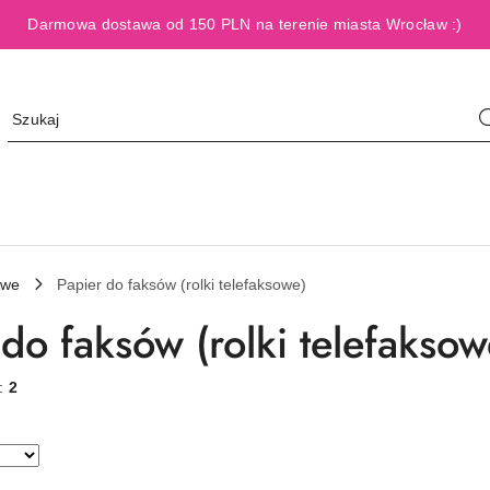
Darmowa dostawa od 150 PLN na terenie miasta Wrocław :)
owe
Papier do faksów (rolki telefaksowe)
do faksów (rolki telefaksow
w:
2