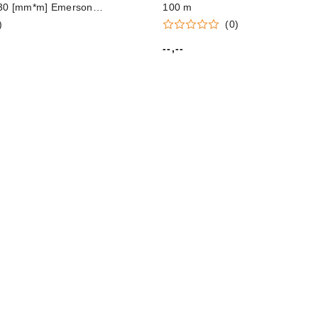
x30 [mm*m] Emerson
100 m
)
(0)
--,--
Cena: