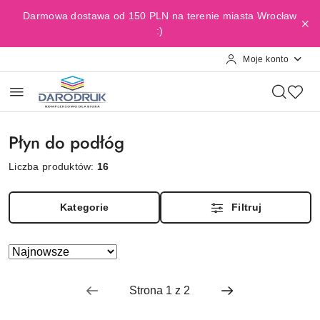
Przejdź do treści głównej
Przejdź do wyszukiwarki
Przejdź do moje konto
Przejdź do menu głównego
Przejdź do stopki
Darmowa dostawa od 150 PLN na terenie miasta Wrocław
:)
Moje konto
Płyn do podłóg
Liczba produktów:
16
Kategorie
Filtruj
Zastosowano
Sortuj
według
sortowanie:
Najnowsze.