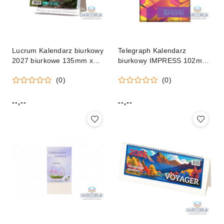
Lucrum Kalendarz biurkowy
Telegraph Kalendarz
2027 biurkowe 135mm x
biurkowy IMPRESS 102mm
240mm Lucrum (BF02)
x 193mm Telegraph
(0)
(0)
--,--
--,--
Cena:
Cena: