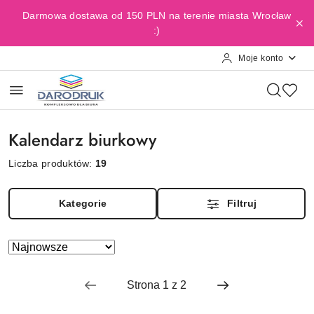
Przejdź do treści głównej
Przejdź do wyszukiwarki
Przejdź do moje konto
Przejdź do menu głównego
Przejdź do stopki
Darmowa dostawa od 150 PLN na terenie miasta Wrocław
:)
Moje konto
Kalendarz biurkowy
Liczba produktów:
19
Kategorie
Filtruj
Zastosowano
Sortuj
według
sortowanie:
Najnowsze.