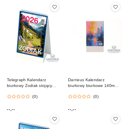
Telegraph Kalendarz
Darrieus Kalendarz
biurkowy Zodiak stojący
biurkowy biurkowe 140mm x
118mm x 193mm Telegraph
200mm Darrieus
(0)
(0)
--,--
--,--
Cena:
Cena: