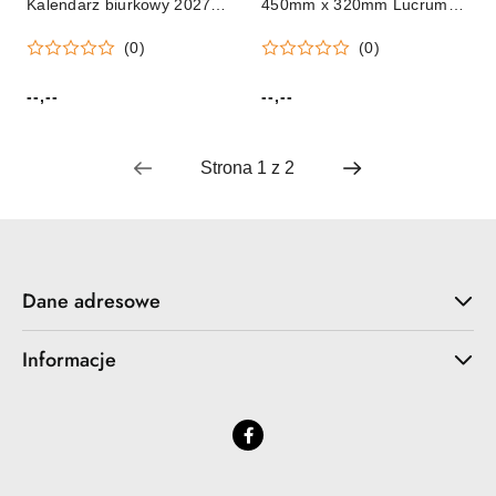
Kalendarz biurkowy 2027
450mm x 320mm Lucrum
BIUWAR biurkowy
(PP1)
(0)
(0)
Wydawnictwo Wokół Nas
(KB051B)
--,--
--,--
Cena:
Cena:
Dane adresowe
Informacje