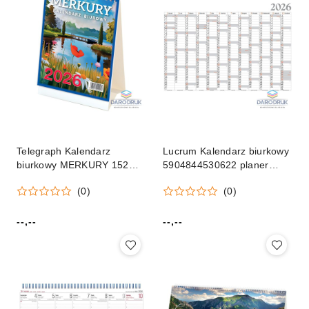
Telegraph Kalendarz
Lucrum Kalendarz biurkowy
biurkowy MERKURY 152mm
5904844530622 planer
x 225mm Telegraph
2027 980mm x 680mm
(0)
(0)
Lucrum (BF03)
--,--
--,--
Cena:
Cena: