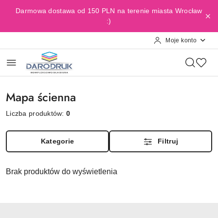
Przejdź do treści głównej
Przejdź do wyszukiwarki
Przejdź do moje konto
Przejdź do menu głównego
Przejdź do stopki
Darmowa dostawa od 150 PLN na terenie miasta Wrocław
:)
Moje konto
Mapa ścienna
Liczba produktów:
0
Kategorie
Filtruj
Brak produktów do wyświetlenia