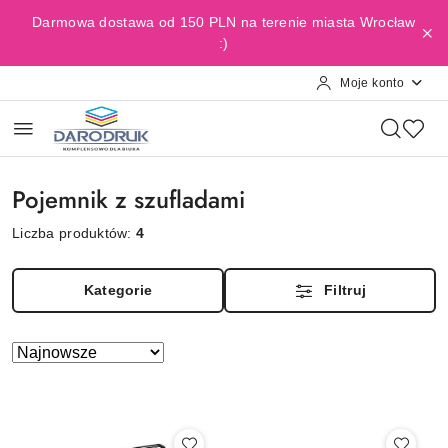
Przejdź do treści głównej
Przejdź do wyszukiwarki
Przejdź do moje konto
Przejdź do menu głównego
Przejdź do stopki
Darmowa dostawa od 150 PLN na terenie miasta Wrocław
:)
Moje konto
Pojemnik z szufladami
Liczba produktów:
4
Kategorie
Filtruj
Zastosowano
Sortuj
według
sortowanie:
Najnowsze.