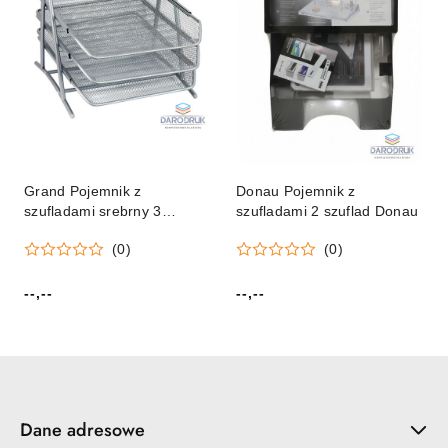
Grand Pojemnik z
Donau Pojemnik z
szufladami srebrny 3
szufladami 2 szuflad Donau
szuflad [mm:] 270x350x295
(0)
(0)
Grand (GR-069)
--,--
--,--
Cena:
Cena:
Dane adresowe