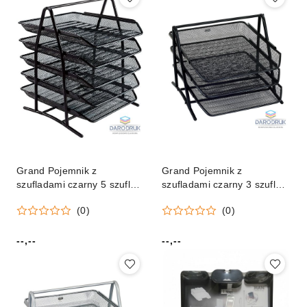
Grand Pojemnik z
Grand Pojemnik z
szufladami czarny 5 szuflad
szufladami czarny 3 szuflad
[mm:] 350x300x390 Grand
[mm:] 270x350x295 Grand
(0)
(0)
(GR-071)
(GR-069)
--,--
--,--
Cena:
Cena: