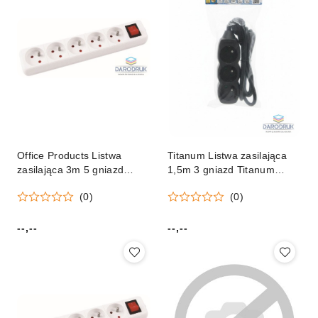
Office Products Listwa
Titanum Listwa zasilająca
zasilająca 3m 5 gniazd
1,5m 3 gniazd Titanum
Office Products (13115341-
(elk203k)
(0)
(0)
14)
--,--
--,--
Cena:
Cena: