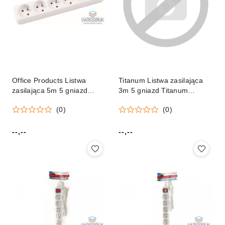
Office Products Listwa
Titanum Listwa zasilająca
zasilająca 5m 5 gniazd
3m 5 gniazd Titanum
Office Products (13115541-
(elk215k)
(0)
(0)
14)
--,--
--,--
Cena:
Cena: