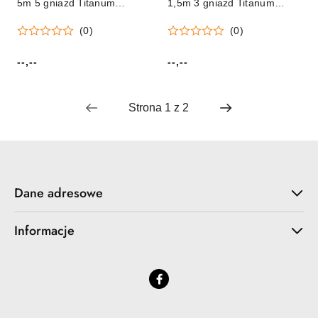
5m 5 gniazd Titanum
1,5m 3 gniazd Titanum
(elk216k)
(elk203k)
(0)
(0)
--,--
--,--
Cena:
Cena:
Dane adresowe
Informacje