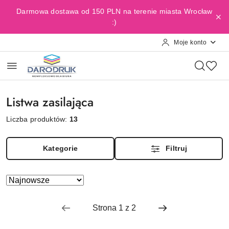
Przejdź do treści głównej
Przejdź do wyszukiwarki
Przejdź do moje konto
Przejdź do menu głównego
Przejdź do stopki
Darmowa dostawa od 150 PLN na terenie miasta Wrocław
:)
Moje konto
Listwa zasilająca
Liczba produktów:
13
Kategorie
Filtruj
Zastosowano
Sortuj
według
sortowanie:
Najnowsze.