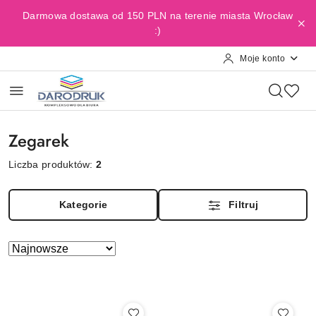
Przejdź do treści głównej
Przejdź do wyszukiwarki
Przejdź do moje konto
Przejdź do menu głównego
Przejdź do stopki
Darmowa dostawa od 150 PLN na terenie miasta Wrocław
:)
Moje konto
Zegarek
Liczba produktów:
2
Kategorie
Filtruj
Zastosowano
Sortuj
według
sortowanie:
Najnowsze.