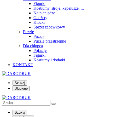
Figurki
Kostiumy, stroje, kapelusze, ...
Na pieniądze
Gadżety
Klocki
Sprzęt zabawkowy
Puzzle
Puzzle
Puzzle przestrzenne
Dla chłopca
Pojazdy
Figurki
Kostiumy i dodatki
KONTAKT
Szukaj
Ulubione
Szukaj