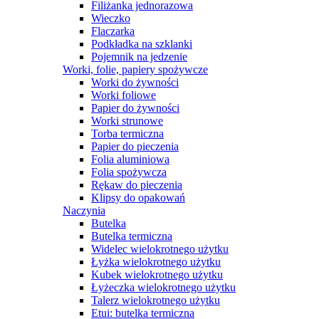
Filiżanka jednorazowa
Wieczko
Flaczarka
Podkładka na szklanki
Pojemnik na jedzenie
Worki, folie, papiery spożywcze
Worki do żywności
Worki foliowe
Papier do żywności
Worki strunowe
Torba termiczna
Papier do pieczenia
Folia aluminiowa
Folia spożywcza
Rękaw do pieczenia
Klipsy do opakowań
Naczynia
Butelka
Butelka termiczna
Widelec wielokrotnego użytku
Łyżka wielokrotnego użytku
Kubek wielokrotnego użytku
Łyżeczka wielokrotnego użytku
Talerz wielokrotnego użytku
Etui: butelka termiczna