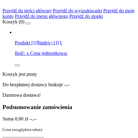
Przejdź do treści głównej
Przejdź do wyszukiwarki
Przejdź do moje
konto
Przejdź do menu głównego
Przejdź do stopki
Koszyk (
0
)
Produkt [{[$index+1]}]:
Ilość:
x
Cena jednostkowa:
Koszyk jest pusty
Do bezpłatnej dostawy brakuje
-,--
Darmowa dostawa!
Podsumowanie zamówienia
Suma
0,00 zł
--,--
Cena uwzględnia rabaty