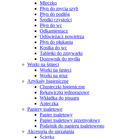
Mleczko
Płyn do mycia szyb
Płyn do podłóg
Środki czystości
Płyn do wc
Odkamieniacz
Odświeżacz powietrza
Płyn do płukania
Kostka do wc
Tabletki do zmywarki
Dozownik do mydła
Worki na śmieci
Worki na śmieci
Worki na gruz
Artykuły higieniczne
Chusteczki higieniczne
Rękawiczki jednorazowe
Wkładka do pisuaru
Apteczka
Papiery toaletowe
Papier toaletowy
Papier toaletowy przemysłowy
Podajnik do papieru toaletowego
Akcesoria do sprzątania
Ścierka