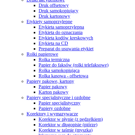
Druk offsetowy
Druk samokopiujący
Druk kartonowy
Etykiety samoprzylepne
Etykieta samoprzylepna
Etykieta do oznaczania
Etykieta kodów kreskowych
Etykieta na CD
Preparat do usuwania etykiet
Rolki papierowe
Rolka termiczna
Papier do faksów (rolki telefaksowe)
Rolka samokopiująca
Rolka kasowa - offsetowa
Papiery pakowe, kartony
Papier pakowy
Karton pakowy
Papiery specjalistyczne i ozdobne
Papier specjalistyczny
Papiery ozdobne
Korektory i wymazywacze
Korektor w płynie (z pędzelkiem)
Korektor w długopisie (piórze)
Korektor w taśmie (myszka)