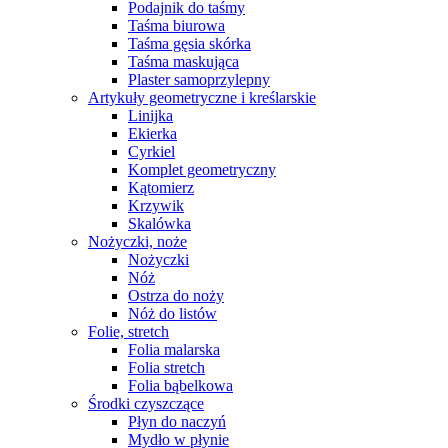
Podajnik do taśmy
Taśma biurowa
Taśma gęsia skórka
Taśma maskująca
Plaster samoprzylepny
Artykuły geometryczne i kreślarskie
Linijka
Ekierka
Cyrkiel
Komplet geometryczny
Kątomierz
Krzywik
Skalówka
Nożyczki, noże
Nożyczki
Nóż
Ostrza do noży
Nóż do listów
Folie, stretch
Folia malarska
Folia stretch
Folia bąbelkowa
Środki czyszczące
Płyn do naczyń
Mydło w płynie