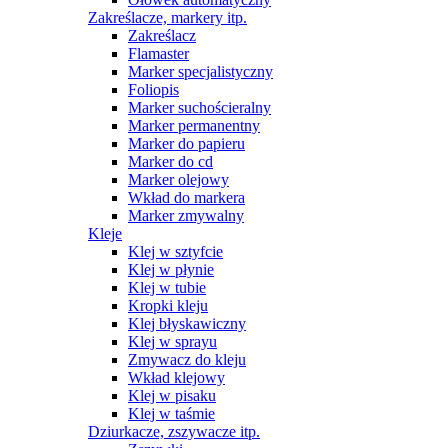
Zakreślacze, markery itp.
Zakreślacz
Flamaster
Marker specjalistyczny
Foliopis
Marker suchościeralny
Marker permanentny
Marker do papieru
Marker do cd
Marker olejowy
Wkład do markera
Marker zmywalny
Kleje
Klej w sztyfcie
Klej w płynie
Klej w tubie
Kropki kleju
Klej błyskawiczny
Klej w sprayu
Zmywacz do kleju
Wkład klejowy
Klej w pisaku
Klej w taśmie
Dziurkacze, zszywacze itp.