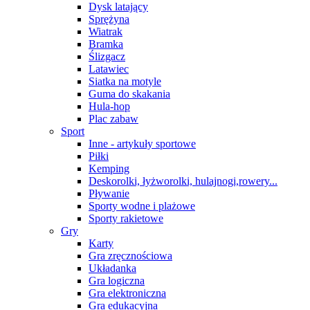
Dysk latający
Sprężyna
Wiatrak
Bramka
Ślizgacz
Latawiec
Siatka na motyle
Guma do skakania
Hula-hop
Plac zabaw
Sport
Inne - artykuły sportowe
Piłki
Kemping
Deskorolki, łyżworolki, hulajnogi,rowery...
Pływanie
Sporty wodne i plażowe
Sporty rakietowe
Gry
Karty
Gra zręcznościowa
Układanka
Gra logiczna
Gra elektroniczna
Gra edukacyjna