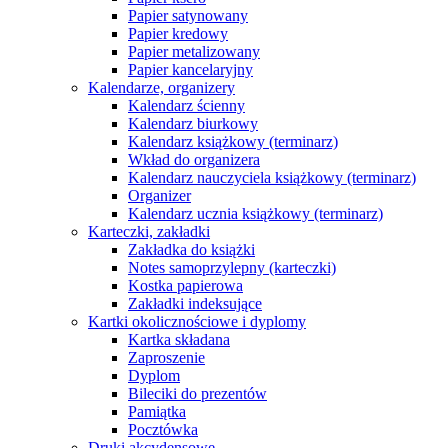
Papier satynowany
Papier kredowy
Papier metalizowany
Papier kancelaryjny
Kalendarze, organizery
Kalendarz ścienny
Kalendarz biurkowy
Kalendarz książkowy (terminarz)
Wkład do organizera
Kalendarz nauczyciela książkowy (terminarz)
Organizer
Kalendarz ucznia książkowy (terminarz)
Karteczki, zakładki
Zakładka do książki
Notes samoprzylepny (karteczki)
Kostka papierowa
Zakładki indeksujące
Kartki okolicznościowe i dyplomy
Kartka składana
Zaproszenie
Dyplom
Bileciki do prezentów
Pamiątka
Pocztówka
Druki akcydensowe