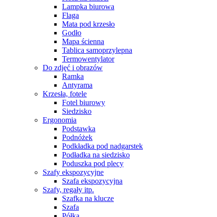
Lampka biurowa
Flaga
Mata pod krzesło
Godło
Mapa ścienna
Tablica samoprzylepna
Termowentylator
Do zdjęć i obrazów
Ramka
Antyrama
Krzesła, fotele
Fotel biurowy
Siedzisko
Ergonomia
Podstawka
Podnóżek
Podkładka pod nadgarstek
Podładka na siedzisko
Poduszka pod plecy
Szafy ekspozycyjne
Szafa ekspozycyjna
Szafy, regały itp.
Szafka na klucze
Szafa
Półka