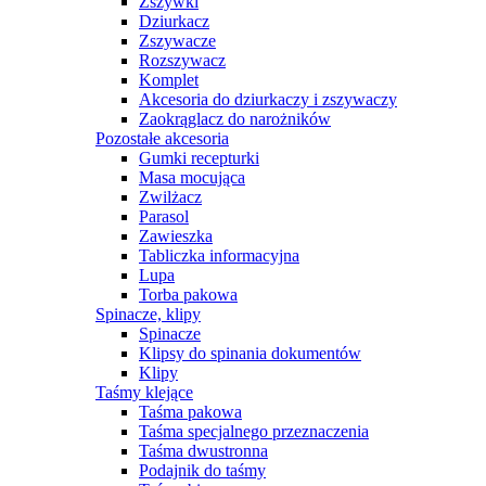
Zszywki
Dziurkacz
Zszywacze
Rozszywacz
Komplet
Akcesoria do dziurkaczy i zszywaczy
Zaokrąglacz do narożników
Pozostałe akcesoria
Gumki recepturki
Masa mocująca
Zwilżacz
Parasol
Zawieszka
Tabliczka informacyjna
Lupa
Torba pakowa
Spinacze, klipy
Spinacze
Klipsy do spinania dokumentów
Klipy
Taśmy klejące
Taśma pakowa
Taśma specjalnego przeznaczenia
Taśma dwustronna
Podajnik do taśmy