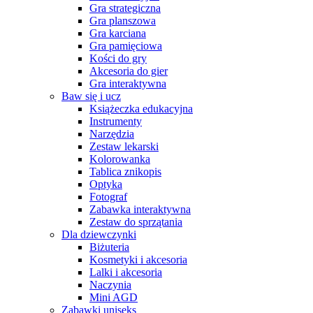
Gra strategiczna
Gra planszowa
Gra karciana
Gra pamięciowa
Kości do gry
Akcesoria do gier
Gra interaktywna
Baw się i ucz
Książeczka edukacyjna
Instrumenty
Narzędzia
Zestaw lekarski
Kolorowanka
Tablica znikopis
Optyka
Fotograf
Zabawka interaktywna
Zestaw do sprzątania
Dla dziewczynki
Biżuteria
Kosmetyki i akcesoria
Lalki i akcesoria
Naczynia
Mini AGD
Zabawki uniseks