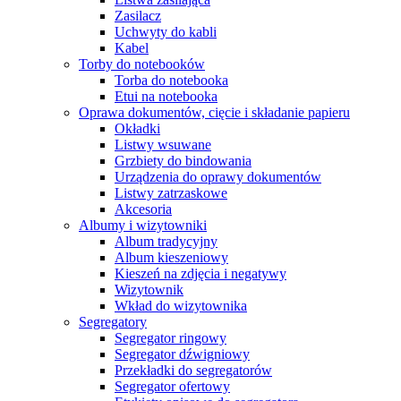
Zasilacz
Uchwyty do kabli
Kabel
Torby do notebooków
Torba do notebooka
Etui na notebooka
Oprawa dokumentów, cięcie i składanie papieru
Okładki
Listwy wsuwane
Grzbiety do bindowania
Urządzenia do oprawy dokumentów
Listwy zatrzaskowe
Akcesoria
Albumy i wizytowniki
Album tradycyjny
Album kieszeniowy
Kieszeń na zdjęcia i negatywy
Wizytownik
Wkład do wizytownika
Segregatory
Segregator ringowy
Segregator dźwigniowy
Przekładki do segregatorów
Segregator ofertowy