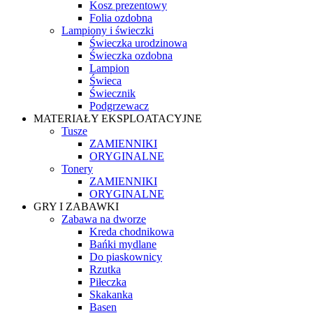
Kosz prezentowy
Folia ozdobna
Lampiony i świeczki
Świeczka urodzinowa
Świeczka ozdobna
Lampion
Świeca
Świecznik
Podgrzewacz
MATERIAŁY EKSPLOATACYJNE
Tusze
ZAMIENNIKI
ORYGINALNE
Tonery
ZAMIENNIKI
ORYGINALNE
GRY I ZABAWKI
Zabawa na dworze
Kreda chodnikowa
Bańki mydlane
Do piaskownicy
Rzutka
Piłeczka
Skakanka
Basen