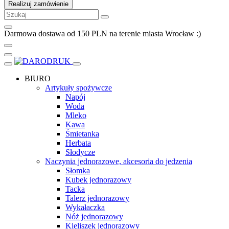
Realizuj zamówienie
Darmowa dostawa od 150 PLN na terenie miasta Wrocław :)
BIURO
Artykuły spożywcze
Napój
Woda
Mleko
Kawa
Śmietanka
Herbata
Słodycze
Naczynia jednorazowe, akcesoria do jedzenia
Słomka
Kubek jednorazowy
Tacka
Talerz jednorazowy
Wykałaczka
Nóż jednorazowy
Kieliszek jednorazowy