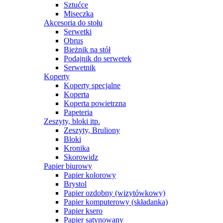
Sztućce
Miseczka
Akcesoria do stołu
Serwetki
Obrus
Bieżnik na stół
Podajnik do serwetek
Serwetnik
Koperty
Koperty specjalne
Koperta
Koperta powietrzna
Papeteria
Zeszyty, bloki itp.
Zeszyty, Bruliony
Bloki
Kronika
Skorowidz
Papier biurowy
Papier kolorowy
Brystol
Papier ozdobny (wizytówkowy)
Papier komputerowy (składanka)
Papier ksero
Papier satynowany