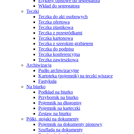
Etykiety opisowe do segregatora
Wkład do segregatora
Teczki
Teczka do akt osobowych
Teczka ofertowa
Teczka plastikowa
Teczka z przegródkami
Teczka kartonowa
Teczka z szerokim grzbietem
Teczka do podpisu
Teczka konferencyjna
Teczka zawieszkowa
Archiwizacja
Pudło archiwizacyjne
Kartoteka (pojemnik) na teczki wiszące
Fastykuła
Na biurko
Podkład na biurko
Przybornik na biurko
Pojemnik na długopisy
Pojemnik na karteczki
Zestaw na biurko
Półki, stojaki na dokumenty
Pojemnik na dokumenty pionowy
Szuflada na dokumenty