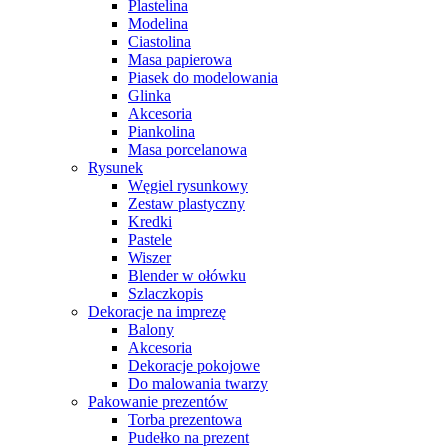
Plastelina
Modelina
Ciastolina
Masa papierowa
Piasek do modelowania
Glinka
Akcesoria
Piankolina
Masa porcelanowa
Rysunek
Węgiel rysunkowy
Zestaw plastyczny
Kredki
Pastele
Wiszer
Blender w ołówku
Szlaczkopis
Dekoracje na imprezę
Balony
Akcesoria
Dekoracje pokojowe
Do malowania twarzy
Pakowanie prezentów
Torba prezentowa
Pudełko na prezent