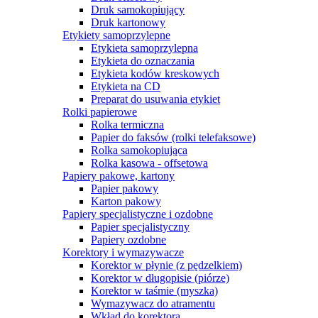
Druk samokopiujący
Druk kartonowy
Etykiety samoprzylepne
Etykieta samoprzylepna
Etykieta do oznaczania
Etykieta kodów kreskowych
Etykieta na CD
Preparat do usuwania etykiet
Rolki papierowe
Rolka termiczna
Papier do faksów (rolki telefaksowe)
Rolka samokopiująca
Rolka kasowa - offsetowa
Papiery pakowe, kartony
Papier pakowy
Karton pakowy
Papiery specjalistyczne i ozdobne
Papier specjalistyczny
Papiery ozdobne
Korektory i wymazywacze
Korektor w płynie (z pędzelkiem)
Korektor w długopisie (piórze)
Korektor w taśmie (myszka)
Wymazywacz do atramentu
Wkład do korektora