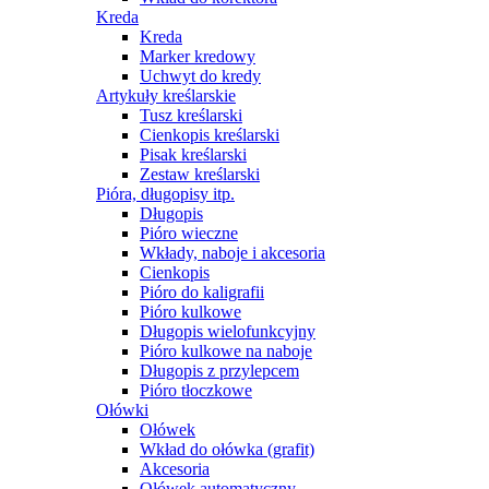
Kreda
Kreda
Marker kredowy
Uchwyt do kredy
Artykuły kreślarskie
Tusz kreślarski
Cienkopis kreślarski
Pisak kreślarski
Zestaw kreślarski
Pióra, długopisy itp.
Długopis
Pióro wieczne
Wkłady, naboje i akcesoria
Cienkopis
Pióro do kaligrafii
Pióro kulkowe
Długopis wielofunkcyjny
Pióro kulkowe na naboje
Długopis z przylepcem
Pióro tłoczkowe
Ołówki
Ołówek
Wkład do ołówka (grafit)
Akcesoria
Ołówek automatyczny