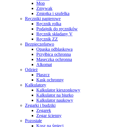
Mop
Zmywak
Zmiotka i szufelka
Ręczniki papierowe
Ręcznik rolka
Podajnik do ręczników
Ręcznik składany V
Ręcznik ZZ
Bezpieczeństwo
Opaska odblaskowa
Przyłbica ochronna
Maseczka ochronna
Alkomat
Odzież
Płaszcz
Kask ochronny
Kalkulatory
Kalkulator kieszonkowy
Kalkulator na biurko
Kalkulator naukowy
Zegarki i budziki
Zegarek
Zegar ścienny
Pozostałe
Kosz na śmieci