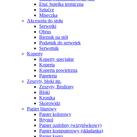
Etui: butelka termiczna
Sztućce
Miseczka
Akcesoria do stołu
Serwetki
Obrus
Bieżnik na stół
Podajnik do serwetek
Serwetnik
Koperty
Koperty specjalne
Koperta
Koperta powietrzna
Papeteria
Zeszyty, bloki itp.
Zeszyty, Bruliony
Bloki
Kronika
Skorowidz
Papier biurowy
Papier kolorowy
Brystol
Papier ozdobny (wizytówkowy)
Papier komputerowy (składanka)
Papier ksero