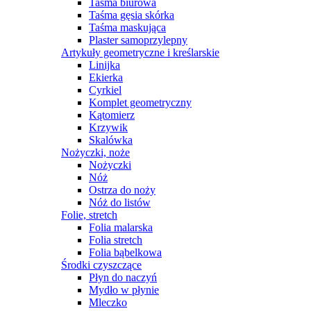
Taśma biurowa
Taśma gęsia skórka
Taśma maskująca
Plaster samoprzylepny
Artykuły geometryczne i kreślarskie
Linijka
Ekierka
Cyrkiel
Komplet geometryczny
Kątomierz
Krzywik
Skalówka
Nożyczki, noże
Nożyczki
Nóż
Ostrza do noży
Nóż do listów
Folie, stretch
Folia malarska
Folia stretch
Folia bąbelkowa
Środki czyszczące
Płyn do naczyń
Mydło w płynie
Mleczko