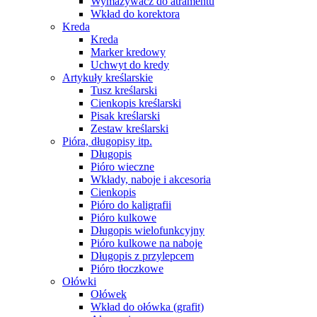
Wymazywacz do atramentu
Wkład do korektora
Kreda
Kreda
Marker kredowy
Uchwyt do kredy
Artykuły kreślarskie
Tusz kreślarski
Cienkopis kreślarski
Pisak kreślarski
Zestaw kreślarski
Pióra, długopisy itp.
Długopis
Pióro wieczne
Wkłady, naboje i akcesoria
Cienkopis
Pióro do kaligrafii
Pióro kulkowe
Długopis wielofunkcyjny
Pióro kulkowe na naboje
Długopis z przylepcem
Pióro tłoczkowe
Ołówki
Ołówek
Wkład do ołówka (grafit)