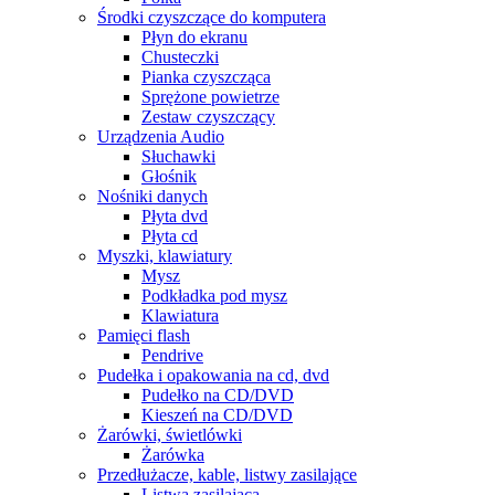
Środki czyszczące do komputera
Płyn do ekranu
Chusteczki
Pianka czyszcząca
Sprężone powietrze
Zestaw czyszczący
Urządzenia Audio
Słuchawki
Głośnik
Nośniki danych
Płyta dvd
Płyta cd
Myszki, klawiatury
Mysz
Podkładka pod mysz
Klawiatura
Pamięci flash
Pendrive
Pudełka i opakowania na cd, dvd
Pudełko na CD/DVD
Kieszeń na CD/DVD
Żarówki, świetlówki
Żarówka
Przedłużacze, kable, listwy zasilające
Listwa zasilająca