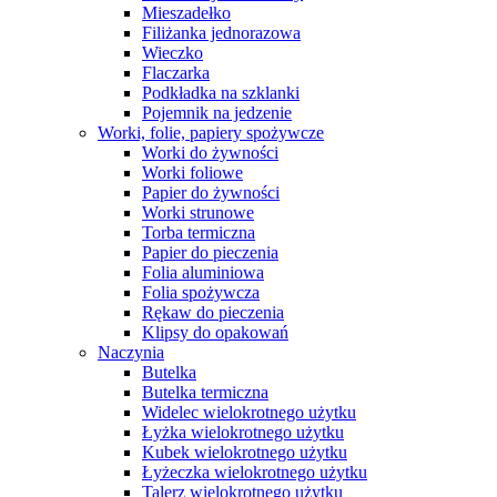
Mieszadełko
Filiżanka jednorazowa
Wieczko
Flaczarka
Podkładka na szklanki
Pojemnik na jedzenie
Worki, folie, papiery spożywcze
Worki do żywności
Worki foliowe
Papier do żywności
Worki strunowe
Torba termiczna
Papier do pieczenia
Folia aluminiowa
Folia spożywcza
Rękaw do pieczenia
Klipsy do opakowań
Naczynia
Butelka
Butelka termiczna
Widelec wielokrotnego użytku
Łyżka wielokrotnego użytku
Kubek wielokrotnego użytku
Łyżeczka wielokrotnego użytku
Talerz wielokrotnego użytku