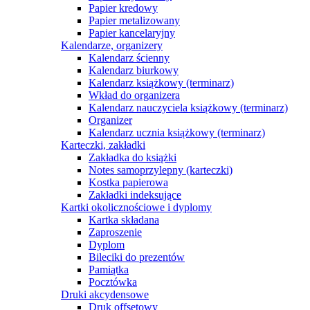
Papier kredowy
Papier metalizowany
Papier kancelaryjny
Kalendarze, organizery
Kalendarz ścienny
Kalendarz biurkowy
Kalendarz książkowy (terminarz)
Wkład do organizera
Kalendarz nauczyciela książkowy (terminarz)
Organizer
Kalendarz ucznia książkowy (terminarz)
Karteczki, zakładki
Zakładka do książki
Notes samoprzylepny (karteczki)
Kostka papierowa
Zakładki indeksujące
Kartki okolicznościowe i dyplomy
Kartka składana
Zaproszenie
Dyplom
Bileciki do prezentów
Pamiątka
Pocztówka
Druki akcydensowe
Druk offsetowy