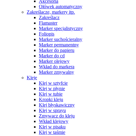
Akcesoria
Ołówek automatyczny
Zakreślacze, markery itp.
Zakreślacz
Flamaster
Marker specjalistyczny
Foliopis
Marker suchościeralny
Marker permanentny
Marker do papieru
Marker do cd
Marker olejowy
Wkład do markera
Marker zmywalny
Kleje
Klej w sztyfcie
Klej w płynie
Klej w tubie
Kropki kleju
Klej błyskawiczny
Klej w sprayu
Zmywacz do kleju
Wkład klejowy
Klej w pisaku
Klej w taśmie