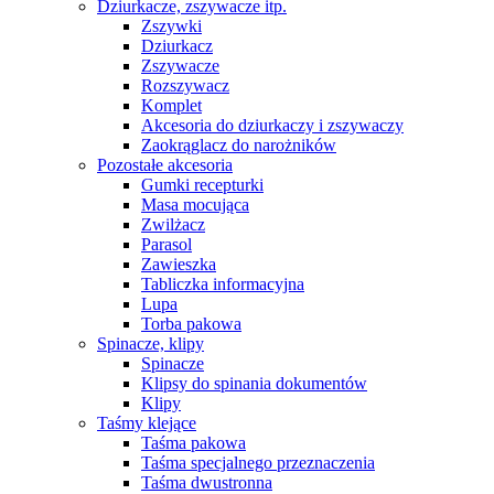
Dziurkacze, zszywacze itp.
Zszywki
Dziurkacz
Zszywacze
Rozszywacz
Komplet
Akcesoria do dziurkaczy i zszywaczy
Zaokrąglacz do narożników
Pozostałe akcesoria
Gumki recepturki
Masa mocująca
Zwilżacz
Parasol
Zawieszka
Tabliczka informacyjna
Lupa
Torba pakowa
Spinacze, klipy
Spinacze
Klipsy do spinania dokumentów
Klipy
Taśmy klejące
Taśma pakowa
Taśma specjalnego przeznaczenia
Taśma dwustronna