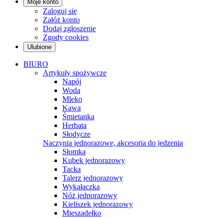
Moje konto
Zaloguj się
Załóż konto
Dodaj zgłoszenie
Zgody cookies
Ulubione
BIURO
Artykuły spożywcze
Napój
Woda
Mleko
Kawa
Śmietanka
Herbata
Słodycze
Naczynia jednorazowe, akcesoria do jedzenia
Słomka
Kubek jednorazowy
Tacka
Talerz jednorazowy
Wykałaczka
Nóż jednorazowy
Kieliszek jednorazowy
Mieszadełko