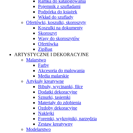
Ramka do katalogowania
Pojemnik z szufladami
Podpórka do książek
Wkład do szuflady
Ofertówki, koszulki, skoroszyty
Koszulki na dokumenty
Skoroszyt
Wąsy do skoroszytów
Ofertówka
ZipBag
ARTYSTYCZNE I DEKORACYJNE
Malarstwo
Farby
Akcesoria do malowania
Media malarskie
Artykuły kreatywne
Bibuły, wycinanki, filce
Dodatki dekoracyjne
Sznurki, tasiemki
Materiały do zdobienia
Ozdoby dekoracyjne
Naklejki
Foremki, wykrojniki, narzędzia
Zestaw kreatywny
Modelarstwo