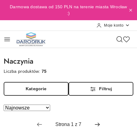
Przejdź do treści głównej
Przejdź do wyszukiwarki
Przejdź do moje konto
Przejdź do menu głównego
Przejdź do stopki
Darmowa dostawa od 150 PLN na terenie miasta Wrocław
:)
Moje konto
Naczynia
Liczba produktów:
75
Kategorie
Filtruj
Zastosowano
Sortuj
według
sortowanie:
Najnowsze.