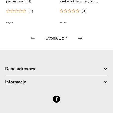
papierowa (nd)
wielokrotnego użytku
Passion Cards
(0)
(0)
(5901924416715)
--,--
--,--
Cena:
Cena:
Dane adresowe
Informacje