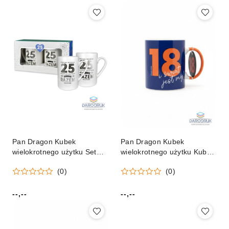
Pan Dragon Kubek
Pan Dragon Kubek
wielokrotnego użytku Set
wielokrotnego użytku Kubek
Gold 2-25 Rocznica Pan
18-Świat jest mój Pan
(0)
(0)
Dragon (5901854983448)
Dragon (5907195301187)
--,--
--,--
Cena:
Cena: