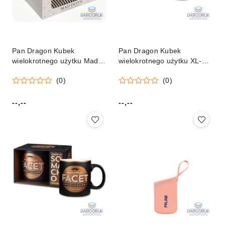
Pan Dragon Kubek
Pan Dragon Kubek
wielokrotnego użytku Mad
wielokrotnego użytku XL-
dots 18-stka Pan Dragon
Rozmiar Pan Dragon
(0)
(0)
(5901854968414)
--,--
--,--
Cena:
Cena: