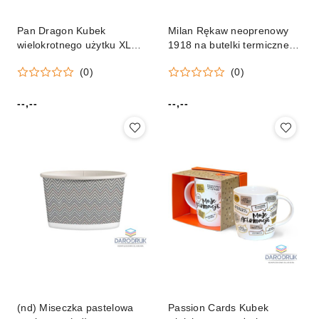
Pan Dragon Kubek
Milan Rękaw neoprenowy
wielokrotnego użytku XL
1918 na butelki termiczne
Pan Dragon
354 ml różowy (64309012P)
(0)
(0)
(5901854968421)
--,--
--,--
Cena:
Cena:
(nd) Miseczka pastelowa
Passion Cards Kubek