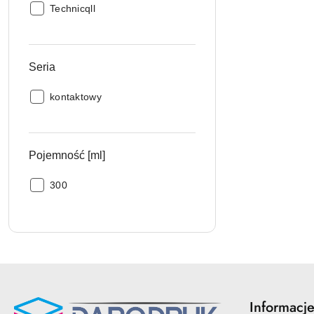
Producent:
Technicqll
Seria
Seria:
kontaktowy
Pojemność [ml]
Pojemność
300
[ml]:
Informacj