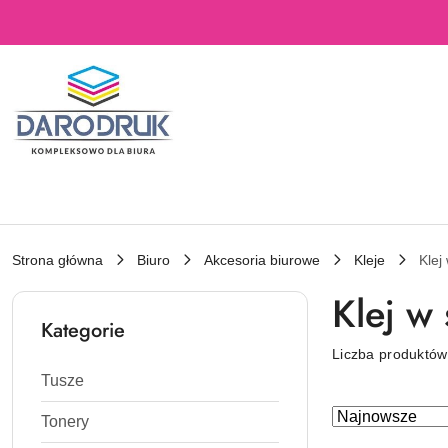
Przejdź do treści głównej
Przejdź do wyszukiwarki
Przejdź do moje konto
Przejdź do menu głównego
Przejdź do stopki
Strona główna
Biuro
Akcesoria biurowe
Kleje
Klej
Klej w
Kategorie
Liczba produktó
Tusze
Zastosowano
Sortuj
Tonery
według
sortowanie: