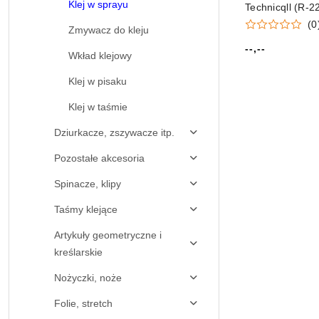
Klej w sprayu
Technicqll (R-2
(0
Zmywacz do kleju
--,--
Cena:
Wkład klejowy
Klej w pisaku
Klej w taśmie
Dziurkacze, zszywacze itp.
Pozostałe akcesoria
Spinacze, klipy
Taśmy klejące
Artykuły geometryczne i
kreślarskie
Nożyczki, noże
Folie, stretch