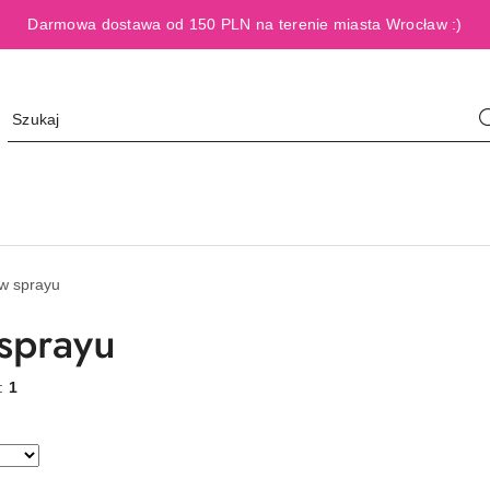
Darmowa dostawa od 150 PLN na terenie miasta Wrocław :)
 w sprayu
 sprayu
w:
1