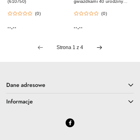
(610750)
gwiazdkami 40 urodziny
Partydeco (OP49)
(0)
(0)
--,--
--,--
Cena:
Cena:
Dane adresowe
Informacje