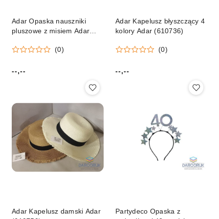
Adar Opaska nauszniki
Adar Kapelusz błyszczący 4
pluszowe z misiem Adar
kolory Adar (610736)
(329416)
(0)
(0)
--,--
--,--
Cena:
Cena:
Adar Kapelusz damski Adar
Partydeco Opaska z