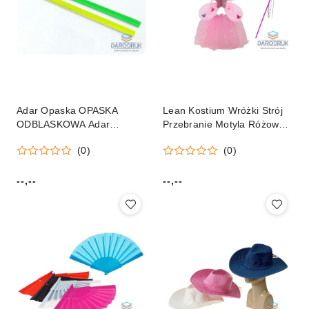
Adar Opaska OPASKA
Lean Kostium Wróżki Strój
ODBLASKOWA Adar
Przebranie Motyla Różowy
(219939)
Skrzydła Lean (17924)
(0)
(0)
--,--
--,--
Cena:
Cena: