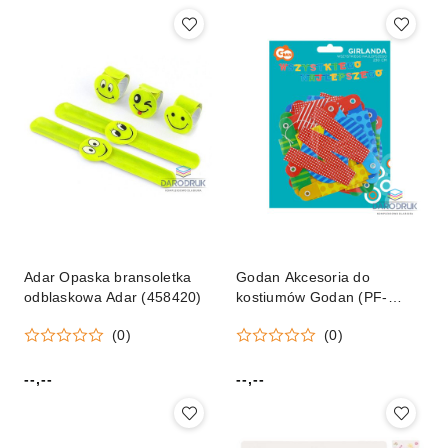
Adar Opaska bransoletka
Godan Akcesoria do
odblaskowa Adar (458420)
kostiumów Godan (PF-
GWSN)
(0)
(0)
--,--
--,--
Cena:
Cena: