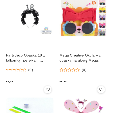
Partydeco Opaska 18 z
Mega Creative Okulary z
falbanką i perełkami
opaską na głowę Mega
Partydeco (OP52-18-010)
Creative (568669)
(0)
(0)
--,--
--,--
Cena:
Cena: