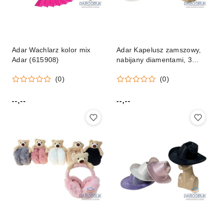
Adar Wachlarz kolor mix
Adar Kapelusz zamszowy,
Adar (615908)
nabijany diamentami, 3
kolory Adar (610712)
(0)
(0)
--,--
--,--
Cena:
Cena: