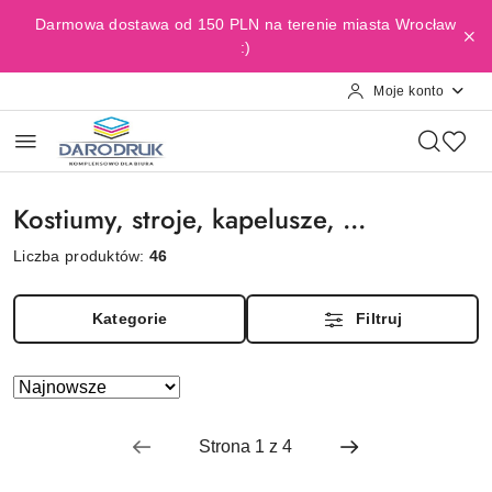
Przejdź do treści głównej
Przejdź do wyszukiwarki
Przejdź do moje konto
Przejdź do menu głównego
Przejdź do stopki
Darmowa dostawa od 150 PLN na terenie miasta Wrocław
:)
Moje konto
Kostiumy, stroje, kapelusze, ...
Liczba produktów:
46
Kategorie
Filtruj
Zastosowano
Sortuj
według
sortowanie:
Najnowsze.