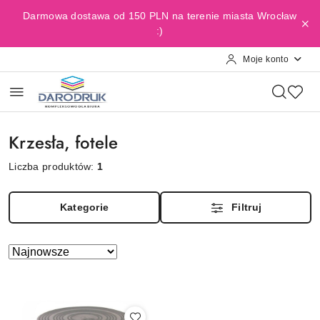
Przejdź do treści głównej
Przejdź do wyszukiwarki
Przejdź do moje konto
Przejdź do menu głównego
Przejdź do stopki
Darmowa dostawa od 150 PLN na terenie miasta Wrocław
:)
Moje konto
Krzesła, fotele
Liczba produktów:
1
Kategorie
Filtruj
Zastosowano
Sortuj
według
sortowanie:
Najnowsze.