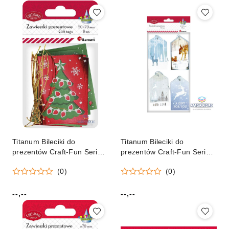
Titanum Bileciki do
Titanum Bileciki do
prezentów Craft-Fun Series
prezentów Craft-Fun Series
Boże Narodzenie Titanum
srebrne Titanum (18TC106)
(0)
(0)
(23HC 04021)
--,--
--,--
Cena:
Cena: