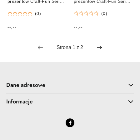
prezentów Craft-Fun Series
prezentów Craft-Fun Series
Titanum (19TC0807-24)
karnety 3D samoprzylepne
(0)
(0)
Titanum (18TC104)
--,--
--,--
Cena:
Cena:
Dane adresowe
Informacje