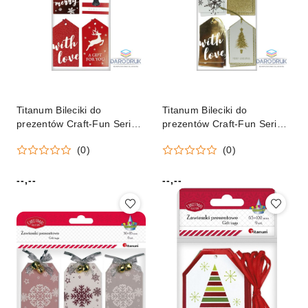
Titanum Bileciki do
Titanum Bileciki do
prezentów Craft-Fun Series
prezentów Craft-Fun Series
czerwone Titanum
złote Titanum (18TC108)
(0)
(0)
(18TC108-2)
--,--
--,--
Cena:
Cena: