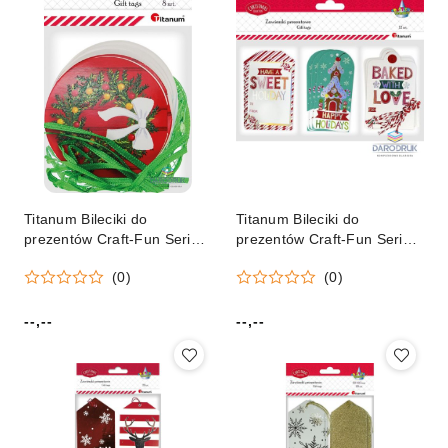
Titanum Bileciki do
Titanum Bileciki do
prezentów Craft-Fun Series
prezentów Craft-Fun Series
Boże Narodzenie Titanum
cukiernicze Titanum (4964-
(0)
(0)
(23HC 04011)
2)
--,--
--,--
Cena:
Cena: