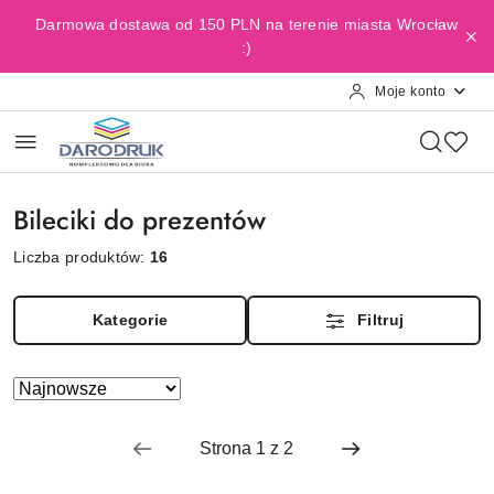
Przejdź do treści głównej
Przejdź do wyszukiwarki
Przejdź do moje konto
Przejdź do menu głównego
Przejdź do stopki
Darmowa dostawa od 150 PLN na terenie miasta Wrocław
:)
Moje konto
Bileciki do prezentów
Liczba produktów:
16
Kategorie
Filtruj
Zastosowano
Sortuj
według
sortowanie:
Najnowsze.