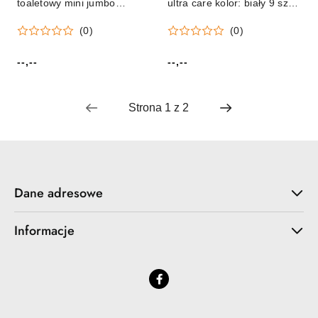
toaletowy mini jumbo
ultra care kolor: biały 9 szt
premium kolor: biały 12 szt
Regina
(0)
(0)
Nexxt Professional (NHP42)
--,--
--,--
Cena:
Cena:
Dane adresowe
Informacje