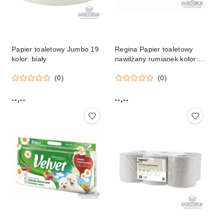
Papier toaletowy Jumbo 19
Regina Papier toaletowy
kolor: biały
nawilżany rumianek kolor:
biały 42 szt Regina
(0)
(0)
--,--
--,--
Cena:
Cena: