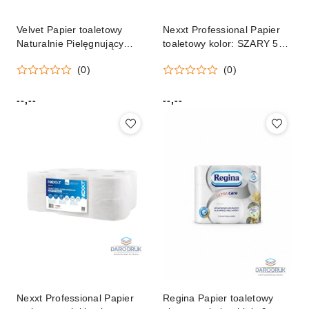
Velvet Papier toaletowy
Nexxt Professional Papier
Naturalnie Pielęgnujący
toaletowy kolor: SZARY 500
Rumianek A8 kolor: biały 8
szt Nexxt Professional
(0)
(0)
szt Velvet
--,--
--,--
Cena:
Cena:
Nexxt Professional Papier
Regina Papier toaletowy