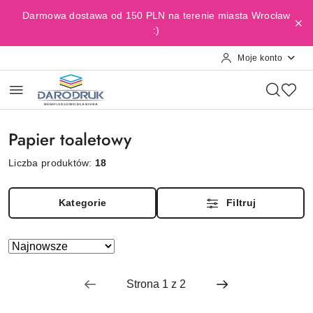
Przejdź do treści głównej
Przejdź do wyszukiwarki
Przejdź do moje konto
Przejdź do menu głównego
Przejdź do stopki
Darmowa dostawa od 150 PLN na terenie miasta Wrocław
:)
Moje konto
Papier toaletowy
Liczba produktów:
18
Kategorie
Filtruj
Zastosowano
Sortuj
według
sortowanie:
Najnowsze.