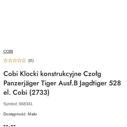
NAZWA
COBI
PRODUCENTA:
(0)
Cobi Klocki konstrukcyjne Czołg
Panzerjäger Tiger Ausf.B Jagdtiger 528
el. Cobi (2733)
Symbol:
668341
Dostępność:
Mało
cena:
--,--