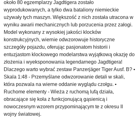
około 80 egzemplarzy Jagdtigera zostało
wyprodukowanych, a tylko dwa bataliony niemieckie
używały tych maszyn. Większość z nich została utracona w
wyniku awarii mechanicznych lub porzucenia przez załogi.
Model wykonany z wysokiej jakości klocków
konstrukcyjnych, wiernie odwzorowuje historyczne
szczegóły pojazdu, oferując pasjonatom historii i
entuzjastom klockowego modelarstwa wyjątkową okazję do
złożenia i wyeksponowania legendarnego Jagdtigera!
Dlaczego warto wybrać zestaw Panzerjäger Tiger Ausf. B? •
Skala 1:48 - Przemyślane odwzorowanie detali w skali,
która pozwala na wierne oddanie wyglądu czołgu. •
Ruchome elementy - Wieża z ruchomą lufą działa,
obracające się koła z funkcjonującą gąsienicą i
nowoczesnym wzorem przypominającym te z okresu II
wojny światowej.