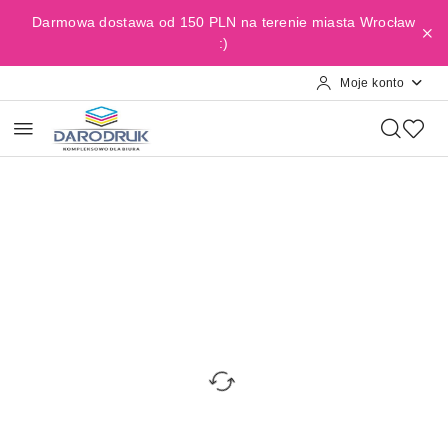
Przejdź do treści głównej
Przejdź do wyszukiwarki
Przejdź do moje konto
Przejdź do menu głównego
Przejdź do opisu produktu
Przejdź do stopki
Darmowa dostawa od 150 PLN na terenie miasta Wrocław
:)
Moje konto