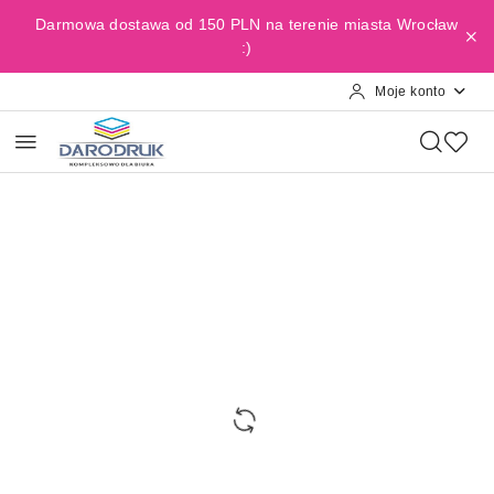
Przejdź do treści głównej
Przejdź do wyszukiwarki
Przejdź do moje konto
Przejdź do menu głównego
Przejdź do opisu produktu
Przejdź do stopki
Darmowa dostawa od 150 PLN na terenie miasta Wrocław
:)
Moje konto