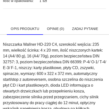
Ilość w opakowaniu:
1 szt
OPIS PRODUKTU
OPINIE (0)
ZADAJ PYTANIE
Niszczarka Wallner HD-220 C4, szerokość wejścia: 235
mm, wielkość ścinka: 4 x 20 mm, ilość niszczonych kartek:
14 (A4/ 80 g), 16 (A4/ 70g), poziom bezpieczeństwa DIN
32757: 3, poziom bezpieczeństwa DIN 66399: P-4/ O-1/ T-4/
E-3/ F-1, niszczy: karty plastikowe, płyty CD, zszywki,
spinacze, wymiary: 600 x 322 x 372 mm, automatyczny
start/stop z autoreversem, osobna szczelina do niszczenia
płyt CD i kart plastikowych, dioda LED informująca o
otwartych drzwiczkach lub przepełnieniu kosza,
zabezpieczenie silnika przed przegrzaniem, cichy silnik
przystosowany do pracy ciągłej do 12 minut, optyczny
wskaźnik napełnienia kosza, obudowa na kółkach,