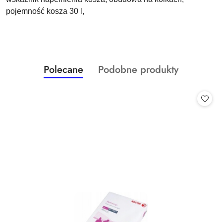
pojemność kosza 30 l,
Produkty
Produkty
Polecane
Podobne produkty
Pomiń karuzelę produktów
o
o
statusie:
statusie: