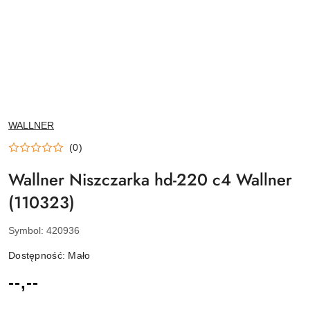
NAZWA
WALLNER
PRODUCENTA:
(0)
Wallner Niszczarka hd-220 c4 Wallner
(110323)
Symbol:
420936
Dostępność:
Mało
cena:
--,--