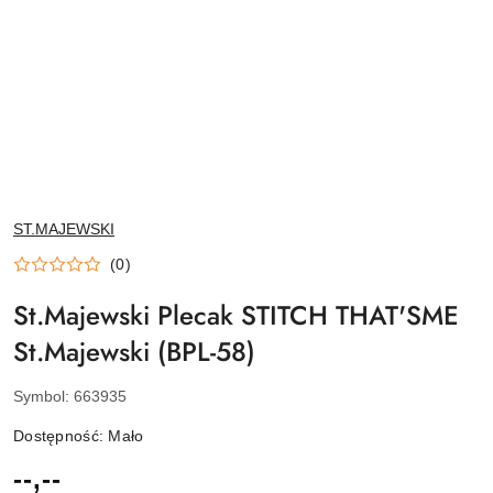
NAZWA
ST.MAJEWSKI
PRODUCENTA:
(0)
St.Majewski Plecak STITCH THAT'SME
St.Majewski (BPL-58)
Symbol:
663935
Dostępność:
Mało
cena:
--,--