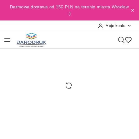
Przejdź do treści głównej
Przejdź do wyszukiwarki
Przejdź do moje konto
Przejdź do menu głównego
Przejdź do opisu produktu
Przejdź do stopki
Darmowa dostawa od 150 PLN na terenie miasta Wrocław
:)
Moje konto