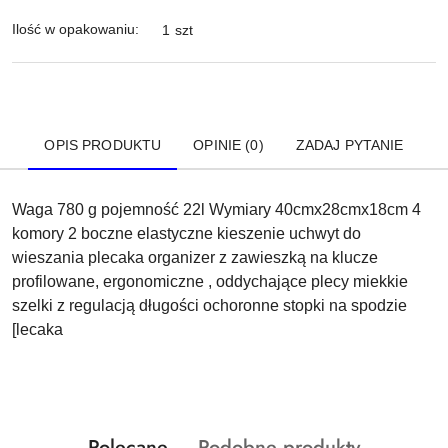
Ilość w opakowaniu:
1 szt
OPIS PRODUKTU
OPINIE (0)
ZADAJ PYTANIE
Waga 780 g pojemność 22l Wymiary 40cmx28cmx18cm 4
komory 2 boczne elastyczne kieszenie uchwyt do
wieszania plecaka organizer z zawieszką na klucze
profilowane, ergonomiczne , oddychające plecy miekkie
szelki z regulacją długości ochoronne stopki na spodzie
[lecaka
Produkty
Produkty
Polecane
Podobne produkty