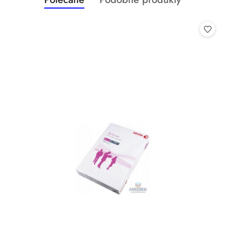
Pomiń karuzelę produktów
o
o
statusie:
statusie: