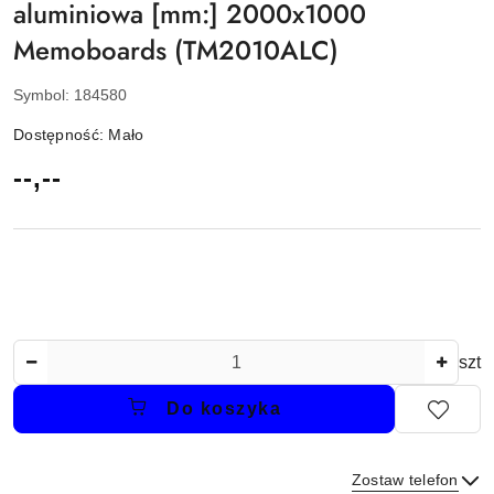
aluminiowa [mm:] 2000x1000
Memoboards (TM2010ALC)
Symbol:
184580
Dostępność:
Mało
cena:
--,--
Ilość
szt
Do koszyka
Zostaw telefon