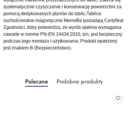
systematycznie czyszczenie i konserwację powierzchni za
pomocą dedykowanych płynów do tablic.Tablice
suchościeralne magnetyczne MemoBe posiadają Certyfikat
Zgodności, który potwierdza, że wyrób spełnia wymagania
zawarte w normie PN-EN 14434:2010, tzn. jest bezpieczny
podczas jego montażu i użytkowania. Produkt opatrzony
jest znakiem B (Bezpieczeństwo).
Produkty
Produkty
Polecane
Podobne produkty
Pomiń karuzelę produktów
o
o
statusie:
statusie: