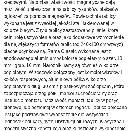
kredowymi. Natomiast właściwości magnetyczne dają
możliwość umieszczania na tablicy rysunków, plakatów i
ogłoszeń za pomocą magnesów. Powierzchnia tablicy
wykonana jest z wysokiej jakości stali lakierowanej w
kolorze białym. Z tyłu tablicy zastosowano pilśnię, która
pełni rolę usztywnienia oraz jako dodatkowe wzmocnienie
dla największych formatów tablic (od 240x100 cm wzwyż)
blachę ocynkowaną. Rama Classic wykonana jest z
anodowanego aluminium w kolorze popielatym o szer. 18
mm i grub. 16 mm. Narożniki ramy są również w kolorze
popielatym. W zestawie dołączony jest komplet wkrętów i
kołków rozporowych, aluminiowa półka w kolorze
popielatym o dług. 30 cm z plastikowymi zaślepkami, które
zabezpieczają brzeg półki, marker suchościeralny oraz
instrukcja montażu. Możliwość montażu tablicy w pozycji
pionowej lub poziomej w czterech rogach. Tablica polecana
jest jako podstawowe wyposażenie dla wszystkich
jednostek edukacyjnych i instytucji biurowych. Klasyczna i
modernistyczna konstrukcja oraz kunsztowne wykończenie