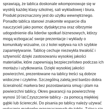
sprawiają, że tablica doskonale wkomponowuje się w
wystrój każdej klasy szkolnej, sali wykładowej i biura.
Produkt przeznaczony jest do użytku wewnętrznego.
Ponadto tablica stanowi znakomite wsparcie dla
nauczycieli jako pomoc dydaktyczna oraz olbrzymie
udogodnienie dla liderów spotkań biznesowych, którzy
mogą wzbogacać swoje prezentacje i wykłady o
komunikaty wizualne, co z kolei wpływa na ich szybkie
zapamiętywanie. Tablicę cechuje niezwykła trwałość i
sztywność dzięki zastosowaniu wysokiej jakości
materiałów, które zapewniają bezpieczeństwo podczas ich
montażu i użytkowania. Dzięki wysokiej jakości
powierzchni, prezentowane na tablicy treści są dobrze
widoczne i czytelne. Szczególną zaletą jest bardzo dobra
ścieralność markera bez pozostawiania smug i plam na
powierzchni tablicy. Okres gwarancji na powierzchnię
wynosi 10 lat.Czyszczenie tablicy - za pomocą miękkiej
gąbki lub ściereczki. Do pisania po tablicy należy używać
wyłącznie markerów przeznaczonych do tablic. Zaleca się