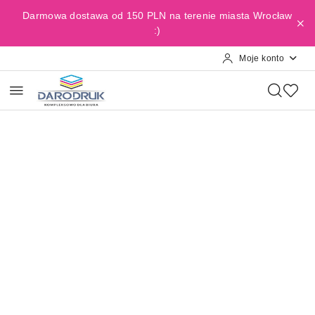
Przejdź do treści głównej
Przejdź do wyszukiwarki
Przejdź do moje konto
Przejdź do menu głównego
Przejdź do opisu produktu
Przejdź do stopki
Darmowa dostawa od 150 PLN na terenie miasta Wrocław
:)
Moje konto