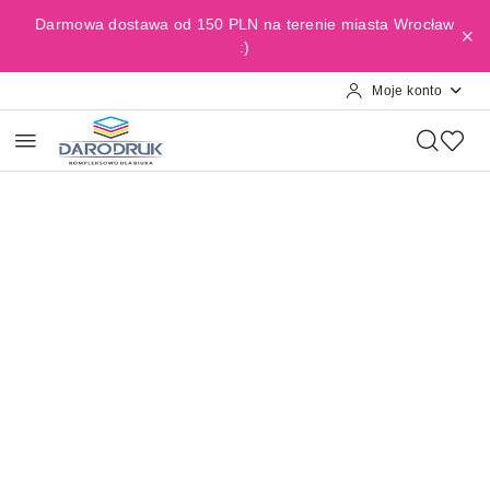
Przejdź do treści głównej
Przejdź do wyszukiwarki
Przejdź do moje konto
Przejdź do menu głównego
Przejdź do opisu produktu
Przejdź do stopki
Darmowa dostawa od 150 PLN na terenie miasta Wrocław
:)
Moje konto