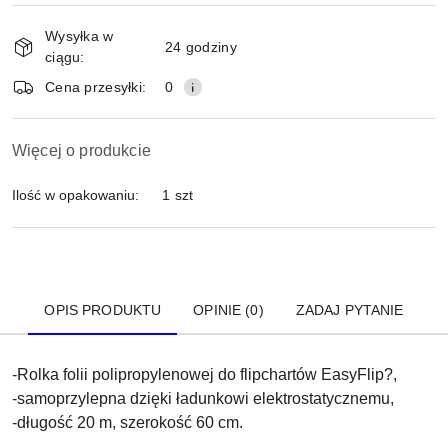
Dostępność
Wysyłka w
i
24 godziny
ciągu:
dostawa
Wyślij
Cena przesyłki:
0
Więcej o produkcie
Ilość w opakowaniu:
1 szt
OPIS PRODUKTU
OPINIE (0)
ZADAJ PYTANIE
-Rolka folii polipropylenowej do flipchartów EasyFlip?,
-samoprzylepna dzięki ładunkowi elektrostatycznemu,
-długość 20 m, szerokość 60 cm.