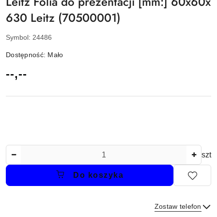
Leitz Folia do prezentacji [mm:] 60x60x
630 Leitz (70500001)
Symbol:
24486
Dostępność:
Mało
cena:
--,--
Ilość
szt
Do koszyka
Zostaw telefon